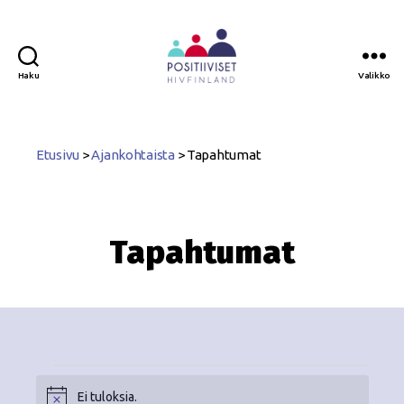
Haku
Valikko
Positiiviset
ry
Etusivu
>
Ajankohtaista
>
Tapahtumat
Tapahtumat
Ei tuloksia.
N