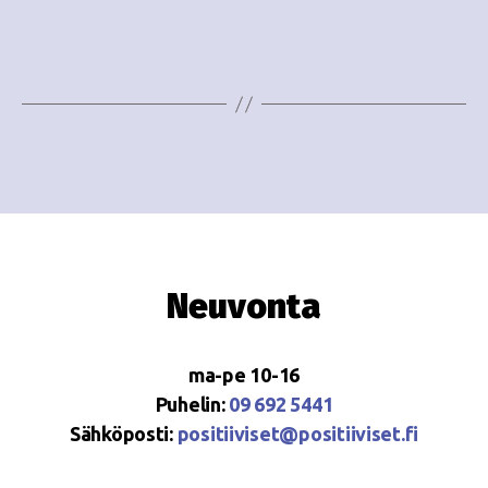
i
w
g
s
o
N
i
a
n
v
i
t
g
i
a
Neuvonta
t
i
ma-pe 10-16
o
Puhelin:
09 692 5441
Sähköposti:
positiiviset@positiiviset.fi
n