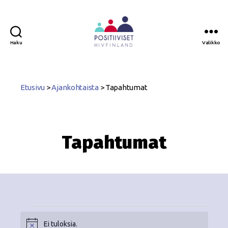
Haku
Valikko
Positiiviset
ry
Etusivu
>
Ajankohtaista
>
Tapahtumat
Tapahtumat
Ei tuloksia.
N