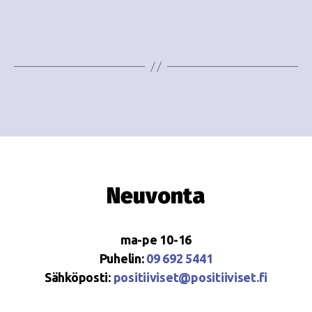
i
w
g
s
o
N
i
a
n
v
i
t
g
i
a
Neuvonta
t
i
ma-pe 10-16
o
Puhelin:
09 692 5441
Sähköposti:
positiiviset@positiiviset.fi
n