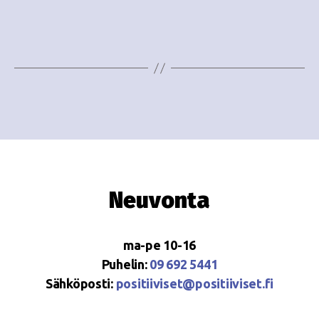
i
w
g
s
o
N
i
a
n
v
i
t
g
i
a
Neuvonta
t
i
ma-pe 10-16
o
Puhelin:
09 692 5441
Sähköposti:
positiiviset@positiiviset.fi
n