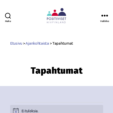
Haku
Valikko
Positiiviset
ry
Etusivu
>
Ajankohtaista
>
Tapahtumat
Tapahtumat
Ei tuloksia.
N