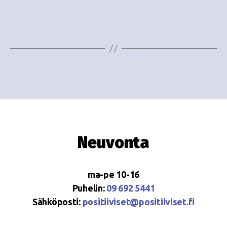
i
w
g
s
o
N
i
a
n
v
i
t
g
i
a
Neuvonta
t
i
ma-pe 10-16
o
Puhelin:
09 692 5441
Sähköposti:
positiiviset@positiiviset.fi
n