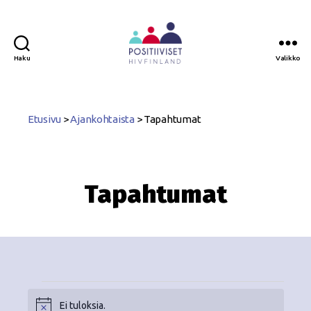
Haku
Valikko
Positiiviset
ry
Etusivu
>
Ajankohtaista
>
Tapahtumat
Tapahtumat
Ei tuloksia.
N