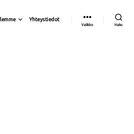
olemme
Yhteystiedot
Valikko
Haku