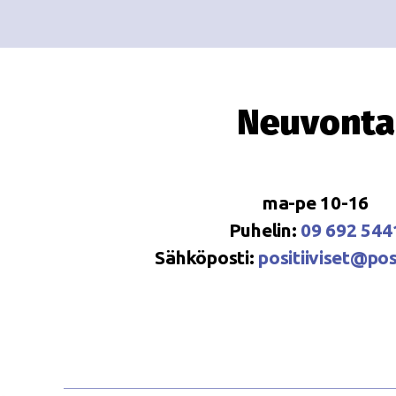
Neuvonta
ma-pe 10-16
Puhelin:
09 692 544
Sähköposti:
positiiviset@posi