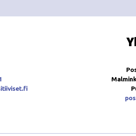
Y
Pos
1
Malminka
tiiviset.fi
P
posi