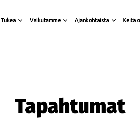
Tukea
Vaikutamme
Ajankohtaista
Keitä 
Tapahtumat