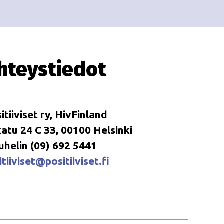
i
i
o
n
hteystiedot
itiiviset ry, HivFinland
tu 24 C 33, 00100 Helsinki
uhelin (09) 692 5441
tiiviset@positiiviset.fi