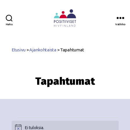
Haku
Valikko
Positiiviset
ry
Etusivu
>
Ajankohtaista
>
Tapahtumat
Tapahtumat
Ei tuloksia.
N