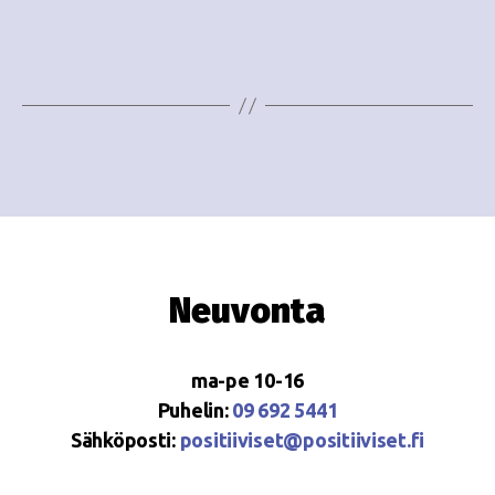
i
w
g
s
o
N
i
a
n
v
i
t
g
i
a
Neuvonta
t
i
ma-pe 10-16
o
Puhelin:
09 692 5441
Sähköposti:
positiiviset@positiiviset.fi
n