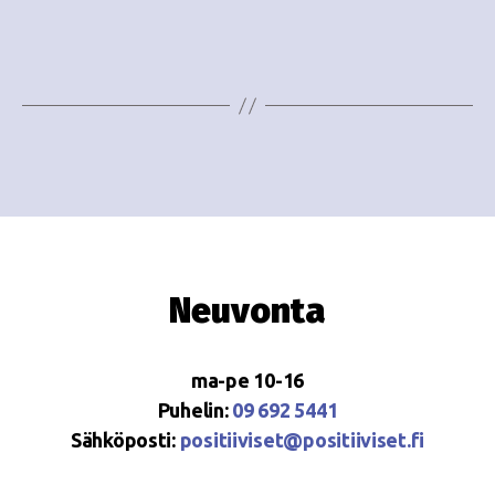
i
w
g
s
o
N
i
a
n
v
i
t
g
i
a
Neuvonta
t
i
ma-pe 10-16
o
Puhelin:
09 692 5441
Sähköposti:
positiiviset@positiiviset.fi
n