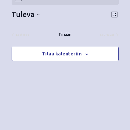
Tapahtumat
o
t
Tuleva
N
T
i
L
c
i
V
a
ä
e
s
a
p
Tänään
t
Edelliset
Seuraavat
k
l
Tapahtumat
Tapahtumat
a
a
i
y
t
Tilaa kalenteriin
h
s
m
t
e
ä
p
u
ä
t
m
i
v
n
a
ä
V
a
.
i
v
e