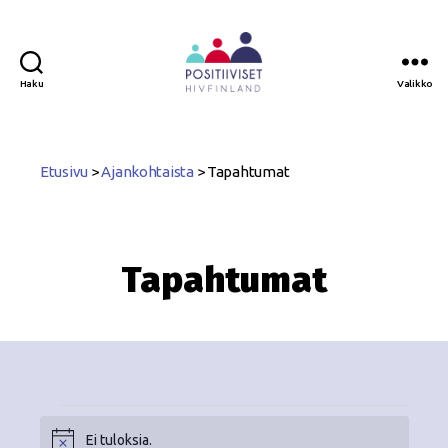
Haku
Valikko
Positiiviset
ry
Etusivu
>
Ajankohtaista
>
Tapahtumat
Tapahtumat
Ei tuloksia.
N