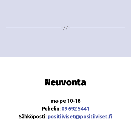
i
w
g
s
o
N
i
a
n
v
i
t
g
i
a
Neuvonta
t
i
ma-pe 10-16
o
Puhelin:
09 692 5441
Sähköposti:
positiiviset@positiiviset.fi
n