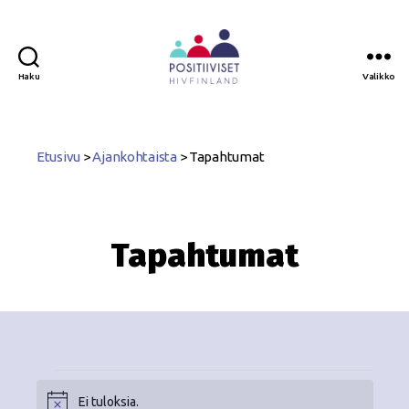
Haku
Valikko
Positiiviset
ry
Etusivu
>
Ajankohtaista
>
Tapahtumat
Tapahtumat
Ei tuloksia.
N