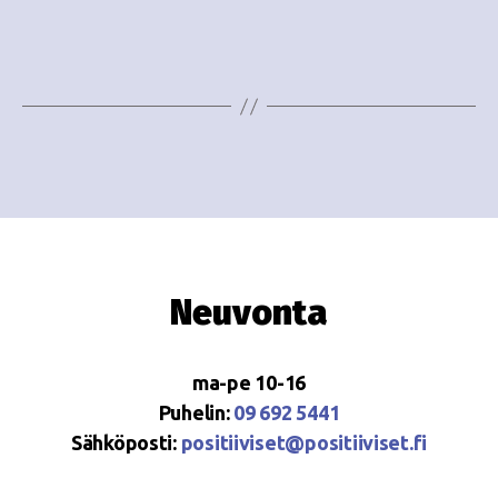
i
w
g
s
o
N
i
a
n
v
i
t
g
i
a
Neuvonta
t
i
ma-pe 10-16
o
Puhelin:
09 692 5441
Sähköposti:
positiiviset@positiiviset.fi
n