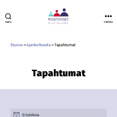
Haku
Valikko
Positiiviset
ry
Etusivu
>
Ajankohtaista
>
Tapahtumat
Tapahtumat
Ei tuloksia.
N