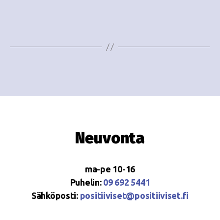
i
w
g
s
o
N
i
a
n
v
i
t
g
i
a
Neuvonta
t
i
ma-pe 10-16
o
Puhelin:
09 692 5441
Sähköposti:
positiiviset@positiiviset.fi
n