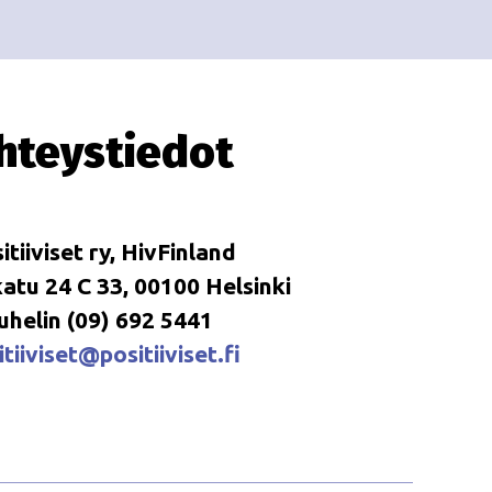
i
i
o
n
hteystiedot
itiiviset ry, HivFinland
tu 24 C 33, 00100 Helsinki
uhelin (09) 692 5441
tiiviset@positiiviset.fi