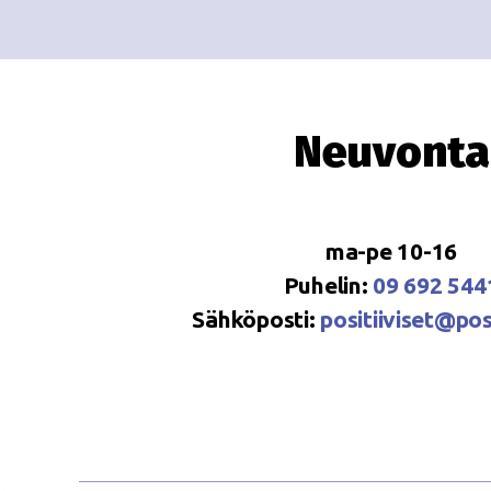
Neuvonta
ma-pe 10-16
Puhelin:
09 692 544
Sähköposti:
positiiviset@posi