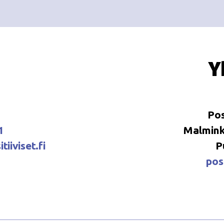
Y
Pos
1
Malminka
tiiviset.fi
P
posi