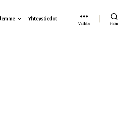
olemme
Yhteystiedot
Valikko
Haku