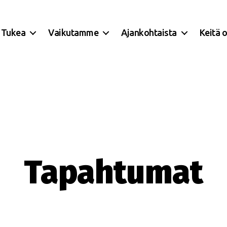
Tukea
Vaikutamme
Ajankohtaista
Keitä 
Tapahtumat