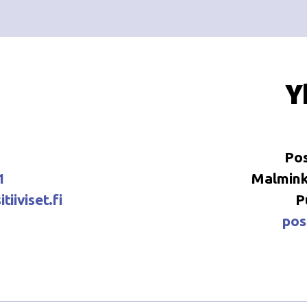
Y
Pos
1
Malminka
tiiviset.fi
P
posi