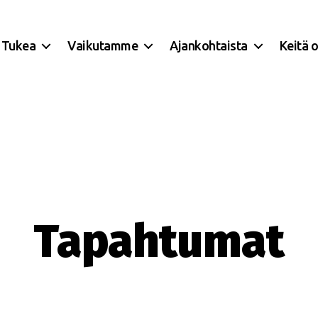
Tukea
Vaikutamme
Ajankohtaista
Keitä 
Tapahtumat