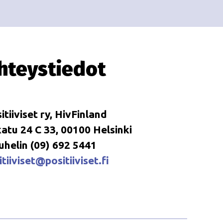
i
i
o
n
hteystiedot
itiiviset ry, HivFinland
tu 24 C 33, 00100 Helsinki
uhelin (09) 692 5441
tiiviset@positiiviset.fi