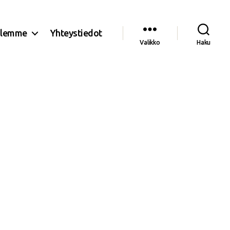
olemme
Yhteystiedot
Valikko
Haku