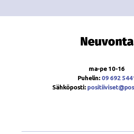
Neuvonta
ma-pe 10-16
Puhelin:
09 692 544
Sähköposti:
positiiviset@posi