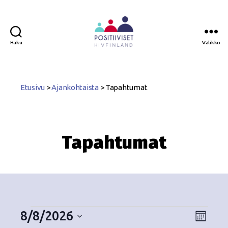
Haku
Valikko
Positiiviset
ry
Etusivu
>
Ajankohtaista
>
Tapahtumat
Tapahtumat
8/8/2026
N
T
K