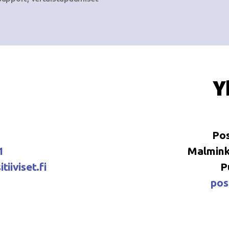
Y
Pos
1
Malminka
tiiviset.fi
P
posi