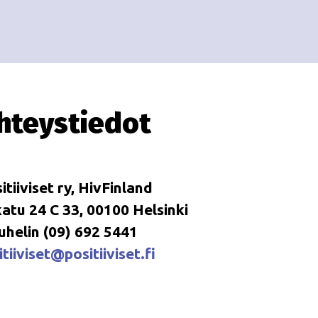
hteystiedot
itiiviset ry, HivFinland
tu 24 C 33, 00100 Helsinki
uhelin (09) 692 5441
tiiviset@positiiviset.fi