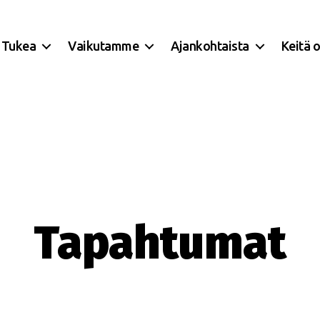
Tukea
Vaikutamme
Ajankohtaista
Keitä 
Tapahtumat