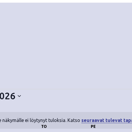
2026
e näkymälle ei löytynyt tuloksia. Katso
seuraavat tulevat ta
N
ESKIVIIKKO
TO
TORSTAI
PE
PERJANTAI
o