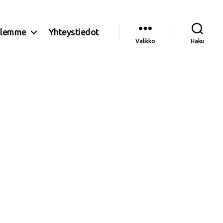
olemme
Yhteystiedot
Valikko
Haku