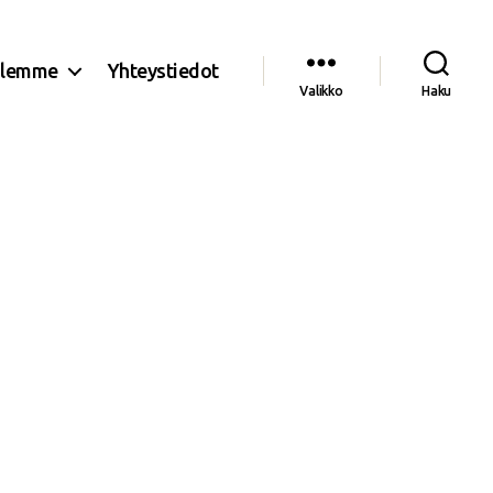
olemme
Yhteystiedot
Valikko
Haku