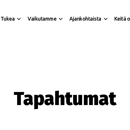
Tukea
Vaikutamme
Ajankohtaista
Keitä 
Tapahtumat