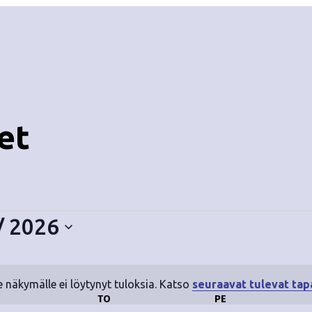
et
/ 2026
e näkymälle ei löytynyt tuloksia. Katso
seuraavat tulevat ta
N
ESKIVIIKKO
TO
TORSTAI
PE
PERJANTAI
o