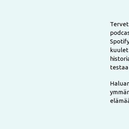
Tervet
podcas
Spotify
kuulet
histor
testaam
Haluam
ymmärry
elämää