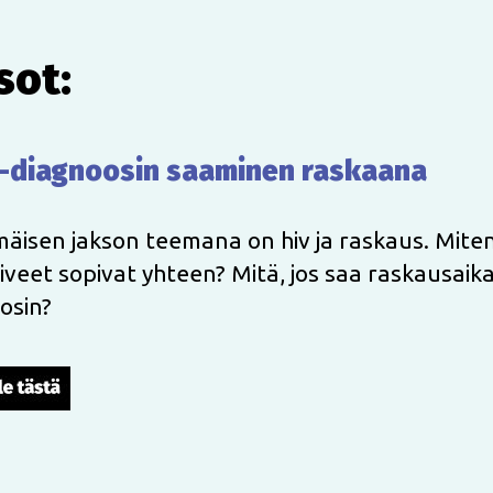
sot:
v-diagnoosin saaminen raskaana
äisen jakson teemana on hiv ja raskaus. Miten 
oiveet sopivat yhteen? Mitä, jos saa raskausaika
osin?