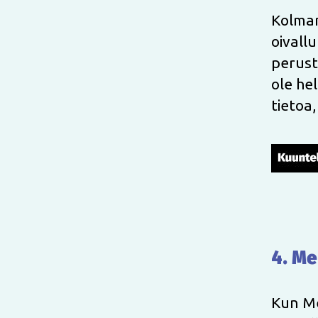
Kolman
oivallu
perust
ole he
tietoa,
4. Me
Kun Me