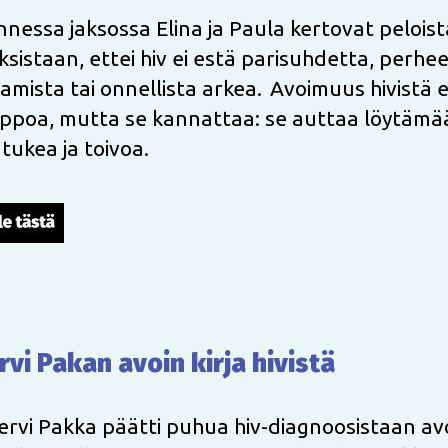
nessa jaksossa Elina ja Paula kertovat peloist
ksistaan, ettei hiv ei estä parisuhdetta, perhe
amista tai onnellista arkea. Avoimuus hivistä e
lppoa, mutta se kannattaa: se auttaa löytämä
 tukea ja toivoa.
rvi Pakan avoin kirja hivistä
rvi Pakka päätti puhua hiv-diagnoosistaan av