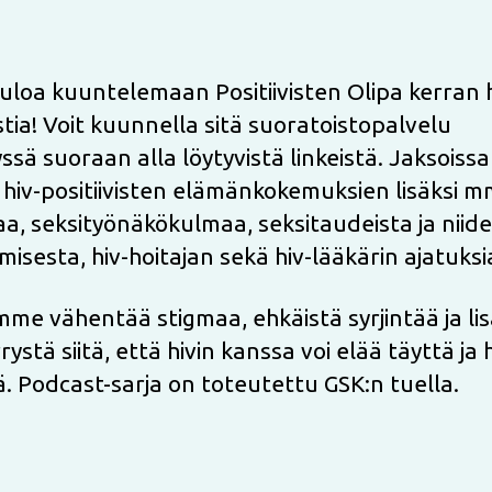
uloa kuuntelemaan Positiivisten Olipa kerran h
tia! Voit kuunnella sitä suoratoistopalvelu
ssä suoraan alla löytyvistä linkeistä. Jaksoissa
 hiv-positiivisten elämänkokemuksien lisäksi mm
iaa, seksityönäkökulmaa, seksitaudeista ja niid
isesta, hiv-hoitajan sekä hiv-lääkärin ajatuksi
me vähentää stigmaa, ehkäistä syrjintää ja li
stä siitä, että hivin kanssa voi elää täyttä ja
. Podcast-sarja on toteutettu GSK:n tuella.