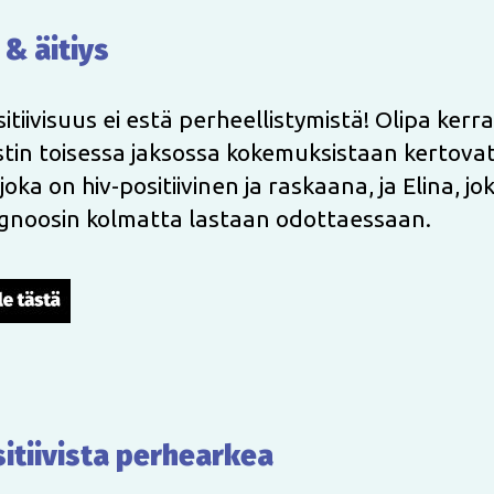
 & äitiys
itiivisuus ei estä perheellistymistä! Olipa kerra
tin toisessa jaksossa kokemuksistaan kertova
joka on hiv-positiivinen ja raskaana, ja Elina, jok
agnoosin kolmatta lastaan odottaessaan.
sitiivista perhearkea