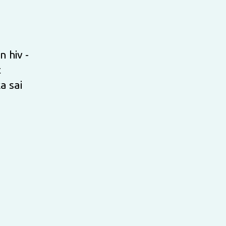
n hiv -
t
a sai