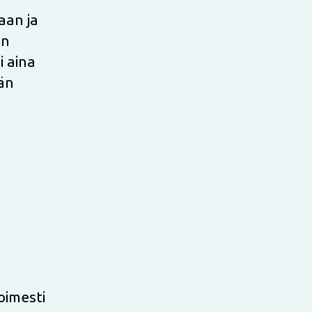
aan ja
en
i aina
än
oimesti