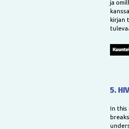
ja omil
kanssa 
kirjan 
tuleva
5. HI
In thi
breaks
under