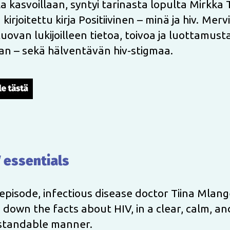
la kasvoillaan, syntyi tarinasta lopulta Mirkka 
kirjoitettu kirja Positiivinen – minä ja hiv. Merv
tuovan lukijoilleen tietoa, toivoa ja luottamust
an – sekä hälventävän hiv-stigmaa.
V essentials
s episode, infectious disease doctor Tiina Mlang
 down the facts about HIV, in a clear, calm, an
standable manner.