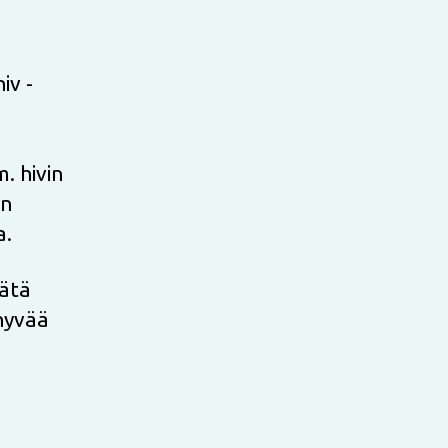
iv -
. hivin
en
a.
sätä
 hyvää