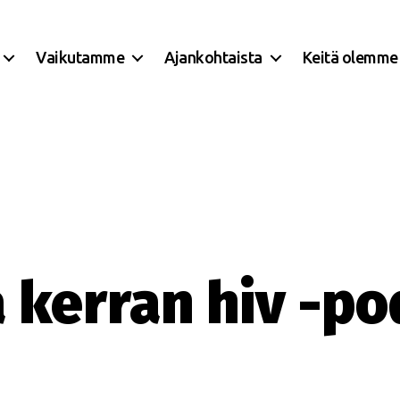
Vaikutamme
Ajankohtaista
Keitä olemme
a kerran hiv -po