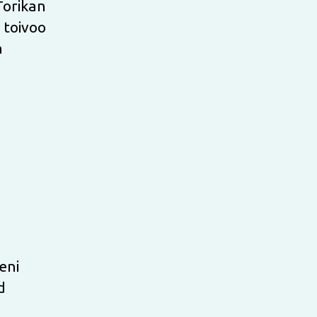
Torikan
i toivoo
a
eni
d