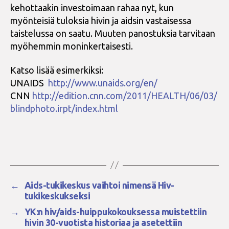
kehottaakin investoimaan rahaa nyt, kun
myönteisiä tuloksia hivin ja aidsin vastaisessa
taistelussa on saatu. Muuten panostuksia tarvitaan
myöhemmin moninkertaisesti.
Katso lisää esimerkiksi:
UNAIDS
http://www.unaids.org/en/
CNN
http://edition.cnn.com/2011/HEALTH/06/03/
blindphoto.irpt/index.html
←
Aids-tukikeskus vaihtoi nimensä Hiv-
tukikeskukseksi
→
YK:n hiv/aids-huippukokouksessa muistettiin
hivin 30-vuotista historiaa ja asetettiin