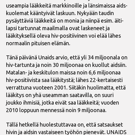
useampia lääkkeitä markkinoille ja länsimaissa aids-
kuolemat kääntyivät laskuun. Nykyään taudin
pysäyttäviä lääkkeitä on monia ja niinpä esim. äiti-
lapsi tartunnat maailmalla ovat laskeneet ja
lääkityksellä oleva hiv-positiivinen voi elää lähes
normaalin pituisen elämän.
Tänä päivänä Unaids arvio, että yli 34 miljoonala on
hiv-tartunta ja noin 30 miljoonaa on kuollut aidsiin.
Matalan- ja keskitulon maissa noin 6,6 miljoonaa
hiv-positiivista saa lääkitystä; lähes 22-kertaisesti
verrattuna vuoteen 2001. Siitäkin huolimatta, että
lääkitys on yhä useamman saatavilla, on suuri
joukko ihmisiä, jotka eivät saa lääkkeitä; vuoden
2010 loppuun mennessä noin 9 miljoonaa.
Tällä hetkellä huolestuttavaa on, että satsaukset
hivin ja aidsin vastaiseen työhön pienevät. UNAIDS