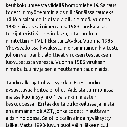
keuhkokuumeesta viidellä homomiehellä. Sairaus
todettiin myöhemmin aidsin liitännäissairaudeksi.
Tällöin sairaudella ei vielä ollut nimeä. Vuonna
1982 sairaus sai nimen aids. 1983 ranskalaiset
tutkijat eristivät hi-viruksen, jota tuolloin
nimitettiin HTVL-III:ksi tai LAV:ksi. Vuonna 1985
Yhdysvalloissa hyväksyttiin ensimmäinen hiv-testi,
jolloin veripankit aloittivat viruksen testauksen
luovutetusta verestä. Vuonna 1986 viruksen
nimeksi tuli hiv ja sen aiheuttaman taudin aids.
Taudin alkuajat olivat synkkiä. Edes taudin
pysäyttävää hoitoa ei ollut. Aidsista tuli monissa
maissa kuolinsyy nro 1 varsinkin miesten
keskuudessa. Eri lääkkeitä oli kokeilussa ja niistä
ensimmäinen oli AZT, jonka todettiin auttavan
aidsin hoidossa. Se oli pitkään ainoa hyväksytty
lääke. Vasta 1990-luvun puolivälin jälkeen tuli