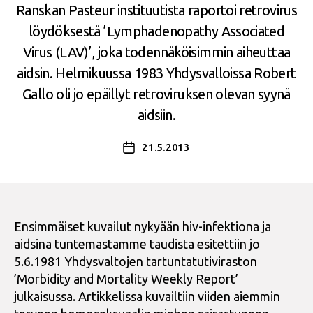
Ranskan Pasteur instituutista raportoi retrovirus
löydöksestä ’Lymphadenopathy Associated
Virus (LAV)’, joka todennäköisimmin aiheuttaa
aidsin. Helmikuussa 1983 Yhdysvalloissa Robert
Gallo oli jo epäillyt retroviruksen olevan syynä
aidsiin.
21.5.2013
Julkaisupäivämäärä
Ensimmäiset kuvailut nykyään hiv-infektiona ja
aidsina tuntemastamme taudista esitettiin jo
5.6.1981 Yhdysvaltojen tartuntatutiviraston
’Morbidity and Mortality Weekly Report’
julkaisussa. Artikkelissa kuvailtiin viiden aiemmin