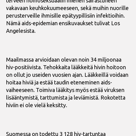
terveen homoseksuaalin miehen sairastuneen
vakavaan keuhkokuumeeseen, sekä muihin nuorille
perusterveille ihmisille epätyypillisiin infektioihin.
Nämä aids-epidemian ensikuvaukset tulivat Los
Angelesista.
Maailmassa arvioidaan olevan noin 34 miljoonaa
hiv-positiivista. Tehokkaita lääkkeitä hivin hoitoon
on ollut jo useiden vuosien ajan. Lääkkeillä voidaan
hoitaa hiviä ja estää taudin eteneminen aids-
vaiheeseen. Toimiva lääkitys myös estää viruksen
lisääntymistä, tarttumista ja leviämistä. Rokotetta
hiviin ei ole vielä keksitty.
Suomessa on todettu 3 128 hiv-tartuntaa