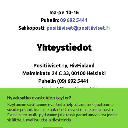
ma-pe 10-16
Puhelin:
09 692 5441
Sähköposti:
positiiviset@positiiviset.fi
Yhteystiedot
Positiiviset ry, HivFinland
Malminkatu 24 C 33, 00100 Helsinki
Puhelin (09) 692 5441
positiiviset@positiiviset.fi
Hyväksytko evästeiden käytön?
Käytämme sivuillamme evästeitä helpottamaan kirjautumista
sivuille ja saadaksemme palautetta sivustomme toiminnasta.
Evästeiden avulla pystymme jatkuvasti parantamaan sivujemme
© 2026
Positiiviset ry
Ylös
↑
sisältöä, turvallisuutta ja tilastointia.
Saavutettavuusseloste