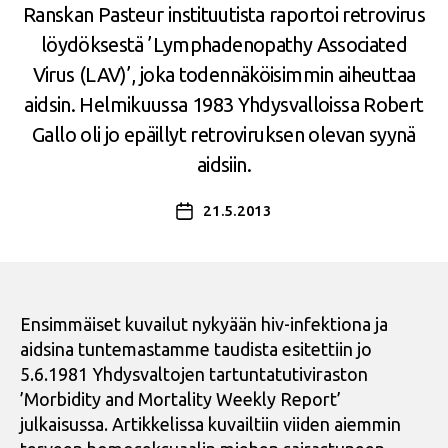
Ranskan Pasteur instituutista raportoi retrovirus
löydöksestä ’Lymphadenopathy Associated
Virus (LAV)’, joka todennäköisimmin aiheuttaa
aidsin. Helmikuussa 1983 Yhdysvalloissa Robert
Gallo oli jo epäillyt retroviruksen olevan syynä
aidsiin.
21.5.2013
Julkaisupäivämäärä
Ensimmäiset kuvailut nykyään hiv-infektiona ja
aidsina tuntemastamme taudista esitettiin jo
5.6.1981 Yhdysvaltojen tartuntatutiviraston
’Morbidity and Mortality Weekly Report’
julkaisussa. Artikkelissa kuvailtiin viiden aiemmin