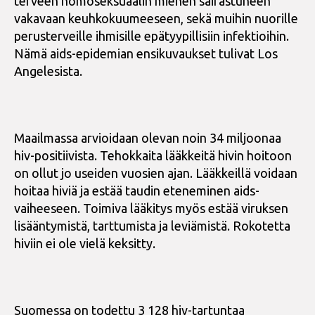
terveen homoseksuaalin miehen sairastuneen
vakavaan keuhkokuumeeseen, sekä muihin nuorille
perusterveille ihmisille epätyypillisiin infektioihin.
Nämä aids-epidemian ensikuvaukset tulivat Los
Angelesista.
Maailmassa arvioidaan olevan noin 34 miljoonaa
hiv-positiivista. Tehokkaita lääkkeitä hivin hoitoon
on ollut jo useiden vuosien ajan. Lääkkeillä voidaan
hoitaa hiviä ja estää taudin eteneminen aids-
vaiheeseen. Toimiva lääkitys myös estää viruksen
lisääntymistä, tarttumista ja leviämistä. Rokotetta
hiviin ei ole vielä keksitty.
Suomessa on todettu 3 128 hiv-tartuntaa