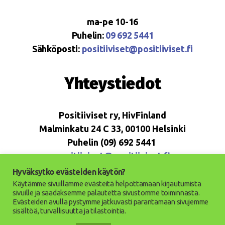
ma-pe 10-16
Puhelin:
09 692 5441
Sähköposti:
positiiviset@positiiviset.fi
Yhteystiedot
Positiiviset ry, HivFinland
Malminkatu 24 C 33, 00100 Helsinki
Puhelin (09) 692 5441
positiiviset@positiiviset.fi
Hyväksytko evästeiden käytön?
Käytämme sivuillamme evästeitä helpottamaan kirjautumista
sivuille ja saadaksemme palautetta sivustomme toiminnasta.
Evästeiden avulla pystymme jatkuvasti parantamaan sivujemme
© 2026
Positiiviset ry
Ylös
↑
sisältöä, turvallisuutta ja tilastointia.
Saavutettavuusseloste