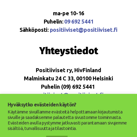
ma-pe 10-16
Puhelin:
09 692 5441
Sähköposti:
positiiviset@positiiviset.fi
Yhteystiedot
Positiiviset ry, HivFinland
Malminkatu 24 C 33, 00100 Helsinki
Puhelin (09) 692 5441
positiiviset@positiiviset.fi
Hyväksytko evästeiden käytön?
Käytämme sivuillamme evästeitä helpottamaan kirjautumista
sivuille ja saadaksemme palautetta sivustomme toiminnasta.
Evästeiden avulla pystymme jatkuvasti parantamaan sivujemme
© 2026
Positiiviset ry
Ylös
↑
sisältöä, turvallisuutta ja tilastointia.
Saavutettavuusseloste