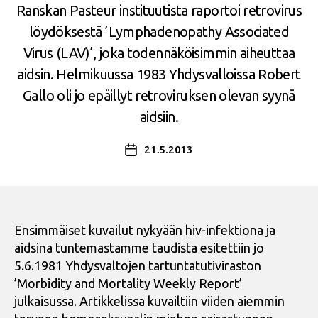
Ranskan Pasteur instituutista raportoi retrovirus
löydöksestä ’Lymphadenopathy Associated
Virus (LAV)’, joka todennäköisimmin aiheuttaa
aidsin. Helmikuussa 1983 Yhdysvalloissa Robert
Gallo oli jo epäillyt retroviruksen olevan syynä
aidsiin.
21.5.2013
Julkaisupäivämäärä
Ensimmäiset kuvailut nykyään hiv-infektiona ja
aidsina tuntemastamme taudista esitettiin jo
5.6.1981 Yhdysvaltojen tartuntatutiviraston
’Morbidity and Mortality Weekly Report’
julkaisussa. Artikkelissa kuvailtiin viiden aiemmin