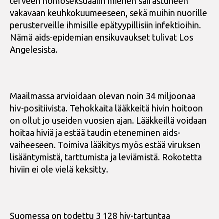
terveen homoseksuaalin miehen sairastuneen
vakavaan keuhkokuumeeseen, sekä muihin nuorille
perusterveille ihmisille epätyypillisiin infektioihin.
Nämä aids-epidemian ensikuvaukset tulivat Los
Angelesista.
Maailmassa arvioidaan olevan noin 34 miljoonaa
hiv-positiivista. Tehokkaita lääkkeitä hivin hoitoon
on ollut jo useiden vuosien ajan. Lääkkeillä voidaan
hoitaa hiviä ja estää taudin eteneminen aids-
vaiheeseen. Toimiva lääkitys myös estää viruksen
lisääntymistä, tarttumista ja leviämistä. Rokotetta
hiviin ei ole vielä keksitty.
Suomessa on todettu 3 128 hiv-tartuntaa