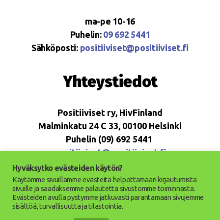
ma-pe 10-16
Puhelin:
09 692 5441
Sähköposti:
positiiviset@positiiviset.fi
Yhteystiedot
Positiiviset ry, HivFinland
Malminkatu 24 C 33, 00100 Helsinki
Puhelin (09) 692 5441
positiiviset@positiiviset.fi
Hyväksytko evästeiden käytön?
Käytämme sivuillamme evästeitä helpottamaan kirjautumista
sivuille ja saadaksemme palautetta sivustomme toiminnasta.
Evästeiden avulla pystymme jatkuvasti parantamaan sivujemme
© 2026
Positiiviset ry
Ylös
↑
sisältöä, turvallisuutta ja tilastointia.
Saavutettavuusseloste