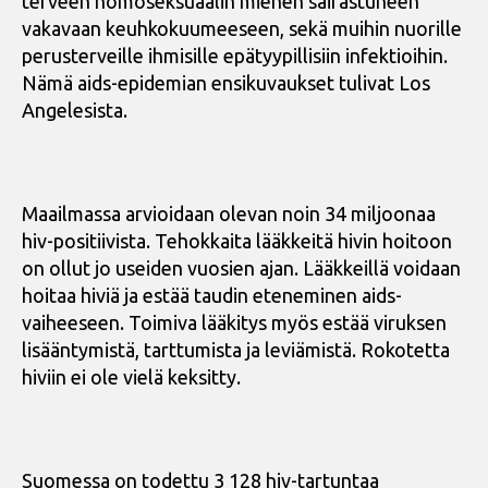
terveen homoseksuaalin miehen sairastuneen
vakavaan keuhkokuumeeseen, sekä muihin nuorille
perusterveille ihmisille epätyypillisiin infektioihin.
Nämä aids-epidemian ensikuvaukset tulivat Los
Angelesista.
Maailmassa arvioidaan olevan noin 34 miljoonaa
hiv-positiivista. Tehokkaita lääkkeitä hivin hoitoon
on ollut jo useiden vuosien ajan. Lääkkeillä voidaan
hoitaa hiviä ja estää taudin eteneminen aids-
vaiheeseen. Toimiva lääkitys myös estää viruksen
lisääntymistä, tarttumista ja leviämistä. Rokotetta
hiviin ei ole vielä keksitty.
Suomessa on todettu 3 128 hiv-tartuntaa