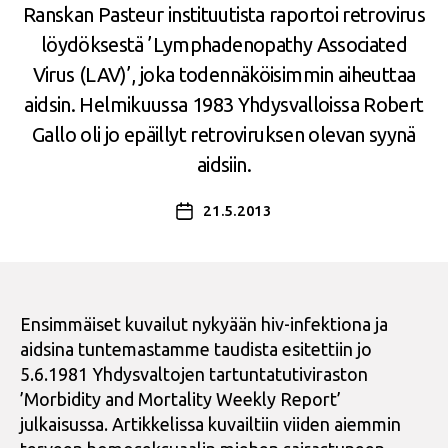
Ranskan Pasteur instituutista raportoi retrovirus
löydöksestä ’Lymphadenopathy Associated
Virus (LAV)’, joka todennäköisimmin aiheuttaa
aidsin. Helmikuussa 1983 Yhdysvalloissa Robert
Gallo oli jo epäillyt retroviruksen olevan syynä
aidsiin.
21.5.2013
Julkaisupäivämäärä
Ensimmäiset kuvailut nykyään hiv-infektiona ja
aidsina tuntemastamme taudista esitettiin jo
5.6.1981 Yhdysvaltojen tartuntatutiviraston
’Morbidity and Mortality Weekly Report’
julkaisussa. Artikkelissa kuvailtiin viiden aiemmin