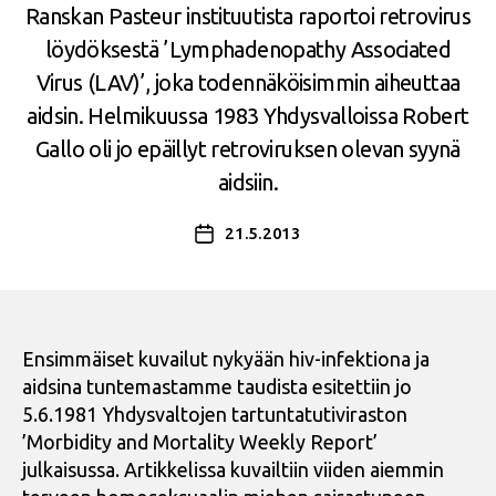
Ranskan Pasteur instituutista raportoi retrovirus
löydöksestä ’Lymphadenopathy Associated
Virus (LAV)’, joka todennäköisimmin aiheuttaa
aidsin. Helmikuussa 1983 Yhdysvalloissa Robert
Gallo oli jo epäillyt retroviruksen olevan syynä
aidsiin.
21.5.2013
Julkaisupäivämäärä
Ensimmäiset kuvailut nykyään hiv-infektiona ja
aidsina tuntemastamme taudista esitettiin jo
5.6.1981 Yhdysvaltojen tartuntatutiviraston
’Morbidity and Mortality Weekly Report’
julkaisussa. Artikkelissa kuvailtiin viiden aiemmin