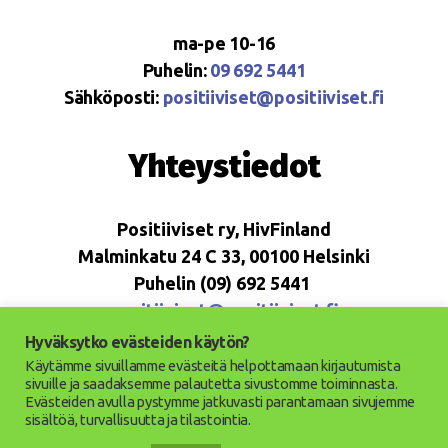
ma-pe 10-16
Puhelin:
09 692 5441
Sähköposti:
positiiviset@positiiviset.fi
Yhteystiedot
Positiiviset ry, HivFinland
Malminkatu 24 C 33, 00100 Helsinki
Puhelin (09) 692 5441
positiiviset@positiiviset.fi
Hyväksytko evästeiden käytön?
Käytämme sivuillamme evästeitä helpottamaan kirjautumista
sivuille ja saadaksemme palautetta sivustomme toiminnasta.
Evästeiden avulla pystymme jatkuvasti parantamaan sivujemme
© 2026
Positiiviset ry
Ylös
↑
sisältöä, turvallisuutta ja tilastointia.
Saavutettavuusseloste