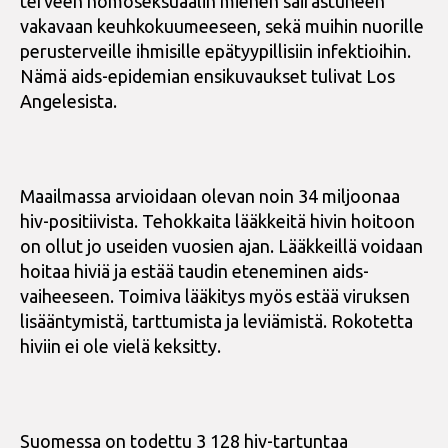
terveen homoseksuaalin miehen sairastuneen
vakavaan keuhkokuumeeseen, sekä muihin nuorille
perusterveille ihmisille epätyypillisiin infektioihin.
Nämä aids-epidemian ensikuvaukset tulivat Los
Angelesista.
Maailmassa arvioidaan olevan noin 34 miljoonaa
hiv-positiivista. Tehokkaita lääkkeitä hivin hoitoon
on ollut jo useiden vuosien ajan. Lääkkeillä voidaan
hoitaa hiviä ja estää taudin eteneminen aids-
vaiheeseen. Toimiva lääkitys myös estää viruksen
lisääntymistä, tarttumista ja leviämistä. Rokotetta
hiviin ei ole vielä keksitty.
Suomessa on todettu 3 128 hiv-tartuntaa