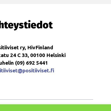
hteystiedot
itiiviset ry, HivFinland
tu 24 C 33, 00100 Helsinki
uhelin (09) 692 5441
tiiviset@positiiviset.fi