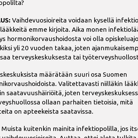
opolilta?
US:
Vaihdevuosioireita voidaan kysellä infektio
lääkkeitä emme kirjoita. Aika monen infektiolä
ys hormonikorvaushoidosta voi olla opiskeluajoi
kiksi yli 20 vuoden takaa, joten ajanmukaisem
 saa terveyskeskuksesta tai työterveyshuollos
skeskuksista määrätään suuri osa Suomen
korvaushoidoista. Valitettavasti niilläkin lääk
in saatavuushäiriöitä, joten terveyskeskuksess
veyshuollossa ollaan parhaiten tietoisia, mitä
teita on apteekeista saatavissa.
Muista kuitenkin mainita infektiopolilla, jos its
 vaihdevuosioireita. Auttaa, ettei aleta tulkita