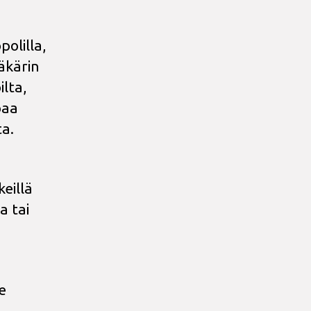
polilla,
äkärin
lta,
paa
ta.
keillä
a tai
e