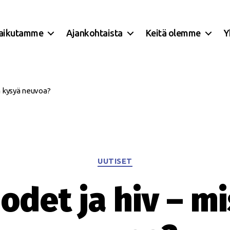
aikutamme
Ajankohtaista
Keitä olemme
Y
ä kysyä neuvoa?
Kategoriat
UUTISET
odet ja hiv – mi