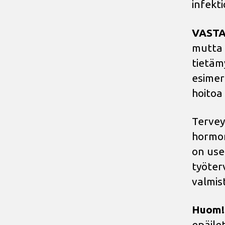
infekti
VASTA
mutta 
tietäm
esimer
hoitoa
Tervey
hormoni
on use
työter
valmis
Huom!
epäilet