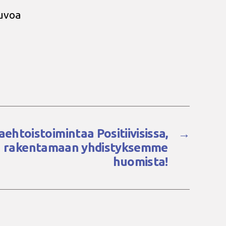
euvoa
ehtoistoimintaa Positiivisissa,
→
n rakentamaan yhdistyksemme
huomista!