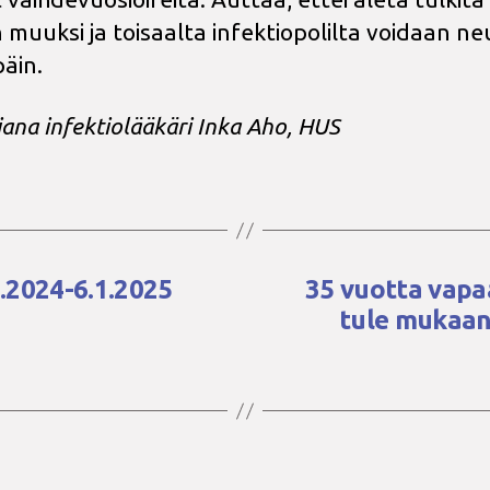
n muuksi ja toisaalta infektiopolilta voidaan n
äin.
jana infektiolääkäri Inka Aho, HUS
2.2024-6.1.2025
35 vuotta vapaa
tule mukaa