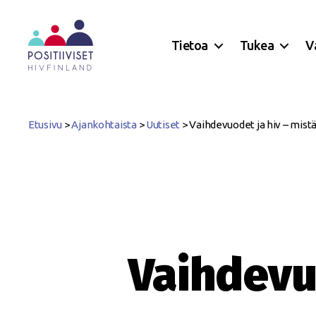
Tietoa
Tukea
V
Positiiviset
ry
Etusivu
>
Ajankohtaista
>
Uutiset
>
Vaihdevuodet ja hiv – mist
Vaihdevu