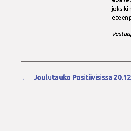
joksiki
eteenp
Vastaa
←
Joulutauko Positiivisissa 20.1