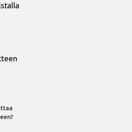
stalla
tteen
a
ottaa
leen?