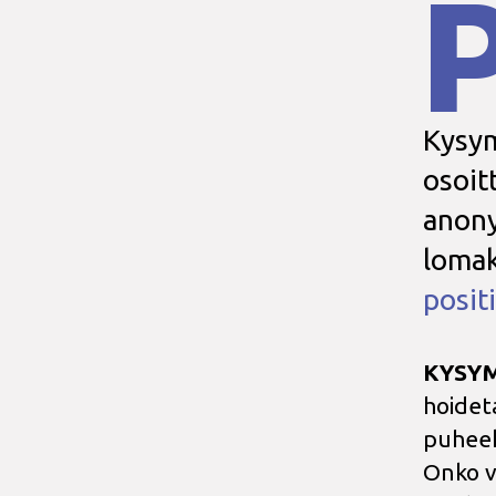
Kysym
osoi
anony
lomak
posit
KYSYM
hoidet
puheek
Onko v