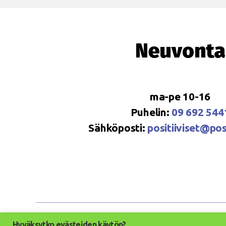
Neuvonta
ma-pe 10-16
Puhelin:
09 692 544
Sähköposti:
positiiviset@posi
Hyväksytko evästeiden käytön?