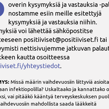
P
overin kysymyksiä ja vastauksia -pal
nostamme esiin meille esitettyjä
kysymyksiä ja vastauksia niihin.
yksiä voi lähettää sähköpostitse
tteeseen
positiiviset@positiiviset.fi
tai
ymisti nettisivujemme jatkuvan palau
keen kautta osoitteessa
iiviset.fi/yhteystiedot
.
YS:
Missä määrin vaihdevuosiin liittyviä asioit
aan infektiopolilla? Uskaltaako ja kannattako 
si, vai pitääkö kääntyä terveyskeskuksen puo
aihdevuosiin mahdollista saada lääkkeitä