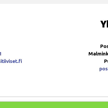
Y
Pos
1
Malminka
tiiviset.fi
P
posi