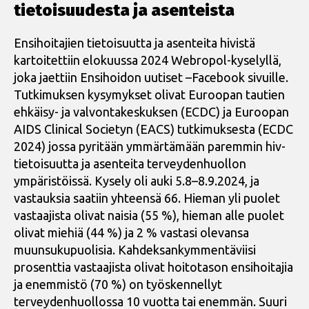
tietoisuudesta ja asenteista
Ensihoitajien tietoisuutta ja asenteita hivistä
kartoitettiin elokuussa 2024 Webropol-kyselyllä,
joka jaettiin Ensihoidon uutiset –Facebook sivuille.
Tutkimuksen kysymykset olivat Euroopan tautien
ehkäisy- ja valvontakeskuksen (ECDC) ja Euroopan
AIDS Clinical Societyn (EACS) tutkimuksesta (ECDC
2024) jossa pyritään ymmärtämään paremmin hiv-
tietoisuutta ja asenteita terveydenhuollon
ympäristöissä. Kysely oli auki 5.8–8.9.2024, ja
vastauksia saatiin yhteensä 66. Hieman yli puolet
vastaajista olivat naisia (55 %), hieman alle puolet
olivat miehiä (44 %) ja 2 % vastasi olevansa
muunsukupuolisia. Kahdeksankymmentäviisi
prosenttia vastaajista olivat hoitotason ensihoitajia
ja enemmistö (70 %) on työskennellyt
terveydenhuollossa 10 vuotta tai enemmän. Suuri