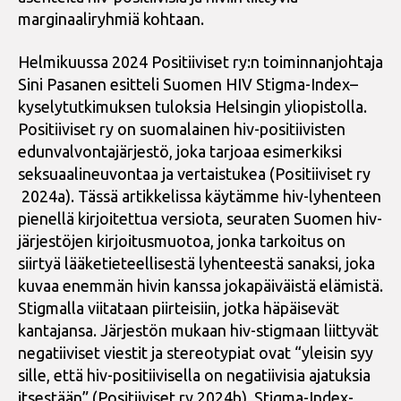
marginaaliryhmiä kohtaan.
Helmikuussa 2024 Positiiviset ry:n toiminnanjohtaja
Sini Pasanen esitteli Suomen HIV Stigma-Index–
kyselytutkimuksen tuloksia Helsingin yliopistolla.
Positiiviset ry on suomalainen hiv-positiivisten
edunvalvontajärjestö, joka tarjoaa esimerkiksi
seksuaalineuvontaa ja vertaistukea (Positiiviset ry
2024a). Tässä artikkelissa käytämme hiv-lyhenteen
pienellä kirjoitettua versiota, seuraten Suomen hiv-
järjestöjen kirjoitusmuotoa, jonka tarkoitus on
siirtyä lääketieteellisestä lyhenteestä sanaksi, joka
kuvaa enemmän hivin kanssa jokapäiväistä elämistä.
Stigmalla viitataan piirteisiin, jotka häpäisevät
kantajansa. Järjestön mukaan hiv-stigmaan liittyvät
negatiiviset viestit ja stereotypiat ovat “yleisin syy
sille, että hiv-positiivisella on negatiivisia ajatuksia
itsestään” (Positiiviset ry 2024b). Stigma-Index-