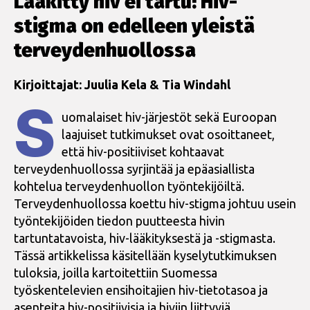
Lääkitty hiv ei tartu! Hiv-
stigma on edelleen yleistä
terveydenhuollossa
Kirjoittajat: Juulia Kela & Tia Windahl
S
uomalaiset hiv-järjestöt sekä Euroopan
laajuiset tutkimukset ovat osoittaneet,
että hiv-positiiviset kohtaavat
terveydenhuollossa syrjintää ja epäasiallista
kohtelua terveydenhuollon työntekijöiltä.
Terveydenhuollossa koettu hiv-stigma johtuu usein
työntekijöiden tiedon puutteesta hivin
tartuntatavoista, hiv-lääkityksestä ja -stigmasta.
Tässä artikkelissa käsitellään kyselytutkimuksen
tuloksia, joilla kartoitettiin Suomessa
työskentelevien ensihoitajien hiv-tietotasoa ja
asenteita hiv-positiivisia ja hiviin liittyviä