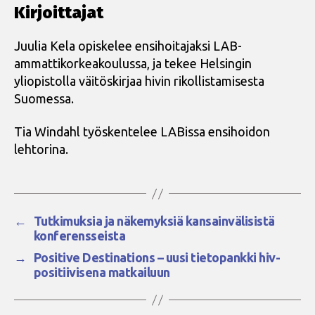
Kirjoittajat
Juulia Kela opiskelee ensihoitajaksi LAB-
ammattikorkeakoulussa, ja tekee Helsingin
yliopistolla väitöskirjaa hivin rikollistamisesta
Suomessa.
Tia Windahl työskentelee LABissa ensihoidon
lehtorina.
←
Tutkimuksia ja näkemyksiä kansainvälisistä
konferensseista
→
Positive Destinations – uusi tietopankki hiv-
positiivisena matkailuun