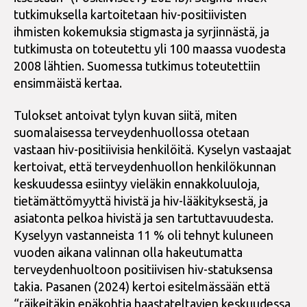
tutkimuksella kartoitetaan hiv-positiivisten
ihmisten kokemuksia stigmasta ja syrjinnästä, ja
tutkimusta on toteutettu yli 100 maassa vuodesta
2008 lähtien. Suomessa tutkimus toteutettiin
ensimmäistä kertaa.
Tulokset antoivat tylyn kuvan siitä, miten
suomalaisessa terveydenhuollossa otetaan
vastaan hiv-positiivisia henkilöitä. Kyselyn vastaajat
kertoivat, että terveydenhuollon henkilökunnan
keskuudessa esiintyy vieläkin ennakkoluuloja,
tietämättömyyttä hivistä ja hiv-lääkityksestä, ja
asiatonta pelkoa hivistä ja sen tartuttavuudesta.
Kyselyyn vastanneista 11 % oli tehnyt kuluneen
vuoden aikana valinnan olla hakeutumatta
terveydenhuoltoon positiivisen hiv-statuksensa
takia. Pasanen (2024) kertoi esitelmässään että
“räikeitäkin epäkohtia haastateltavien keskuudessa