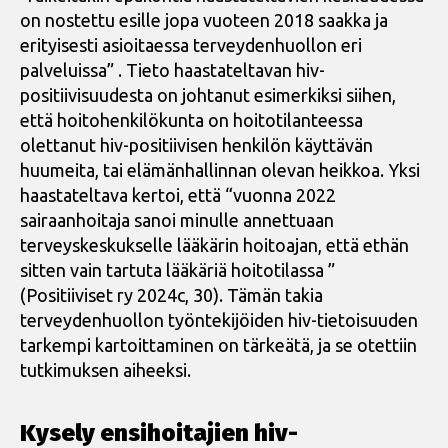
on nostettu esille jopa vuoteen 2018 saakka ja
erityisesti asioitaessa terveydenhuollon eri
palveluissa” . Tieto haastateltavan hiv-
positiivisuudesta on johtanut esimerkiksi siihen,
että hoitohenkilökunta on hoitotilanteessa
olettanut hiv-positiivisen henkilön käyttävän
huumeita, tai elämänhallinnan olevan heikkoa. Yksi
haastateltava kertoi, että “vuonna 2022
sairaanhoitaja sanoi minulle annettuaan
terveyskeskukselle lääkärin hoitoajan, että ethän
sitten vain tartuta lääkäriä hoitotilassa ”
(Positiiviset ry 2024c, 30). Tämän takia
terveydenhuollon työntekijöiden hiv-tietoisuuden
tarkempi kartoittaminen on tärkeätä, ja se otettiin
tutkimuksen aiheeksi.
Kysely ensihoitajien hiv-