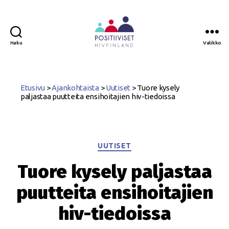
Haku
Valikko
Positiiviset
ry
Etusivu
>
Ajankohtaista
>
Uutiset
>
Tuore kysely
paljastaa puutteita ensihoitajien hiv-tiedoissa
Kategoriat
UUTISET
Tuore kysely paljastaa
puutteita ensihoitajien
hiv-tiedoissa