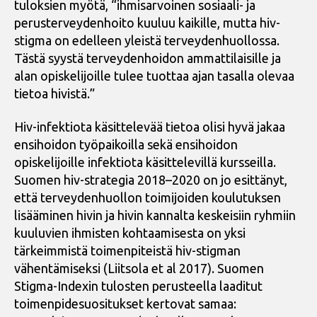
tuloksien myötä, “ihmisarvoinen sosiaali- ja
perusterveydenhoito kuuluu kaikille, mutta hiv-
stigma on edelleen yleistä terveydenhuollossa.
Tästä syystä terveydenhoidon ammattilaisille ja
alan opiskelijoille tulee tuottaa ajan tasalla olevaa
tietoa hivistä.”
Hiv-infektiota käsittelevää tietoa olisi hyvä jakaa
ensihoidon työpaikoilla sekä ensihoidon
opiskelijoille infektiota käsittelevillä kursseilla.
Suomen hiv-strategia 2018–2020 on jo esittänyt,
että terveydenhuollon toimijoiden koulutuksen
lisääminen hivin ja hivin kannalta keskeisiin ryhmiin
kuuluvien ihmisten kohtaamisesta on yksi
tärkeimmistä toimenpiteistä hiv-stigman
vähentämiseksi (Liitsola et al 2017). Suomen
Stigma-Indexin tulosten perusteella laaditut
toimenpidesuositukset kertovat samaa: