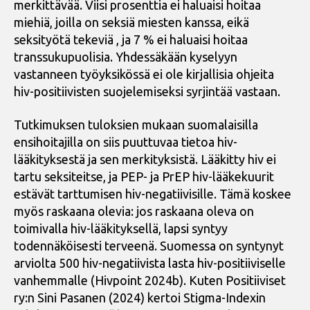
merkittävää. Viisi prosenttia ei haluaisi hoitaa
miehiä, joilla on seksiä miesten kanssa, eikä
seksityötä tekeviä , ja 7 % ei haluaisi hoitaa
transsukupuolisia. Yhdessäkään kyselyyn
vastanneen työyksikössä ei ole kirjallisia ohjeita
hiv-positiivisten suojelemiseksi syrjintää vastaan.
Tutkimuksen tuloksien mukaan suomalaisilla
ensihoitajilla on siis puuttuvaa tietoa hiv-
lääkityksestä ja sen merkityksistä. Lääkitty hiv ei
tartu seksiteitse, ja PEP- ja PrEP hiv-lääkekuurit
estävät tarttumisen hiv-negatiivisille. Tämä koskee
myös raskaana olevia: jos raskaana oleva on
toimivalla hiv-lääkityksellä, lapsi syntyy
todennäköisesti terveenä. Suomessa on syntynyt
arviolta 500 hiv-negatiivista lasta hiv-positiiviselle
vanhemmalle (Hivpoint 2024b). Kuten Positiiviset
ry:n Sini Pasanen (2024) kertoi Stigma-Indexin