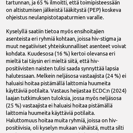
tartunnan, ja 65 % ilmoitti, että toimipisteessään
on altistumisen jälkeistä lääkitystä (PEP) koskeva
ohjeistus neulanpistotapaturmien varalle.
Kyselyllä saatiin tietoa myös ensihoitajien
asenteista eri ryhmiä kohtaan, joissa hiv-stigma ja
muut negatiiviset yhteiskunnalliset asenteet voivat
kohdata. Kuudesosa (16 %) kertoi olevansa eri
mieltä tai täysin eri mieltä siitä, että hiv-
positiivisten naisten tulisi saada synnyttää lapsia
halutessaan. Melkein neljäsosa vastaajista (24 %) ei
haluaisi hoitaa pistämällä laittomia huumeita
käyttäviä potilaita. Vastaus heijastaa ECDC:n (2024)
laajan tutkimuksen tuloksia, jossa myös neljäsosa
(25 %) vastaajista ei haluaisi hoitaa pistämällä
laittomia huumeita käyttäviä potilaita.
Haluttomuus hoitaa muita ryhmiä, joissa on hiv-
positiivisia, oli kyselyn mukaan vähäistä, mutta silti