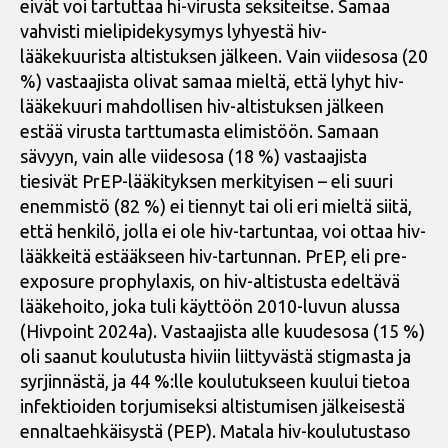
eivät voi tartuttaa hi-virusta seksiteitse. Samaa
vahvisti mielipidekysymys lyhyestä hiv-
lääkekuurista altistuksen jälkeen. Vain viidesosa (20
%) vastaajista olivat samaa mieltä, että lyhyt hiv-
lääkekuuri mahdollisen hiv-altistuksen jälkeen
estää virusta tarttumasta elimistöön. Samaan
sävyyn, vain alle viidesosa (18 %) vastaajista
tiesivät PrEP-lääkityksen merkityisen – eli suuri
enemmistö (82 %) ei tiennyt tai oli eri mieltä siitä,
että henkilö, jolla ei ole hiv-tartuntaa, voi ottaa hiv-
lääkkeitä estääkseen hiv-tartunnan. PrEP, eli pre-
exposure prophylaxis, on hiv-altistusta edeltävä
lääkehoito, joka tuli käyttöön 2010-luvun alussa
(Hivpoint 2024a). Vastaajista alle kuudesosa (15 %)
oli saanut koulutusta hiviin liittyvästä stigmasta ja
syrjinnästä, ja 44 %:lle koulutukseen kuului tietoa
infektioiden torjumiseksi altistumisen jälkeisestä
ennaltaehkäisystä (PEP). Matala hiv-koulutustaso