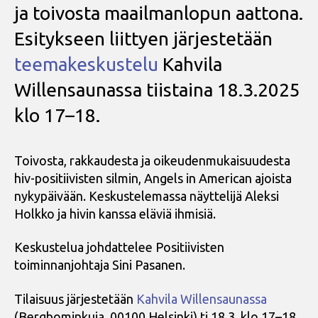
ja toivosta maailmanlopun aattona.
Esitykseen liittyen järjestetään
teemakeskustelu
Kahvila
Willensaunassa tiistaina 18.3.2025
klo 17–18.
Toivosta, rakkaudesta ja oikeudenmukaisuudesta
hiv-positiivisten silmin, Angels in American ajoista
nykypäivään. Keskustelemassa näyttelijä Aleksi
Holkko ja hivin kanssa eläviä ihmisiä.
Keskustelua johdattelee Positiivisten
toiminnanjohtaja Sini Pasanen.
Tilaisuus järjestetään
Kahvila Willensaunassa
(Bergbominkuja, 00100 Helsinki) ti 18.3. klo 17–18.