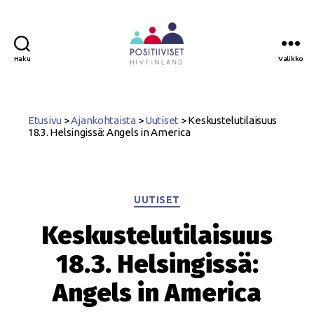
Haku
Valikko
Positiiviset
ry
Etusivu
>
Ajankohtaista
>
Uutiset
>
Keskustelutilaisuus
18.3. Helsingissä: Angels in America
Kategoriat
UUTISET
Keskustelutilaisuus
18.3. Helsingissä:
Angels in America