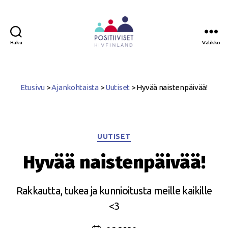
Haku
Valikko
Positiiviset
ry
Etusivu
>
Ajankohtaista
>
Uutiset
>
Hyvää naistenpäivää!
Kategoriat
UUTISET
Hyvää naistenpäivää!
Rakkautta, tukea ja kunnioitusta meille kaikille
<3