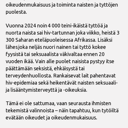
oikeudenmukaisuus ja toiminta naisten ja tyttöjen
puolesta.
Vuonna 2024 noin 4 000 teini-ikäistä tyttöä ja
nuorta naista sai hiv-tartunnan joka viikko, heistä 3
300 Saharan eteläpuoleisessa Afrikassa. Lisäksi
lähes joka neljäs nuori nainen tai tyttö kokee
fyysistä tai seksuaalista väkivaltaa ennen 20
vuoden ikää. Vain alle puolet naisista pystyy itse
päättämään seksistä, ehkäisystä tai
terveydenhuollosta. Rankaisevat lait pahentavat
hiv-epidemiaa sekä heikentävät naisten seksuaali-
ja lisääntymisterveyttä ja -oikeuksia.
Tämä ei ole sattumaa, vaan seurausta ihmisten
tekemistä valinnoista – näin tapahtuu, kun tytöiltä
evätään oikeudet ja oikeudenmukaisuus.