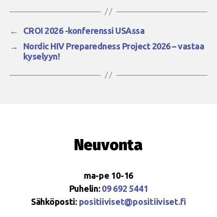
←
CROI 2026 -konferenssi USAssa
→
Nordic HIV Preparedness Project 2026 – vastaa
kyselyyn!
Neuvonta
ma-pe 10-16
Puhelin:
09 692 5441
Sähköposti:
positiiviset@positiiviset.fi