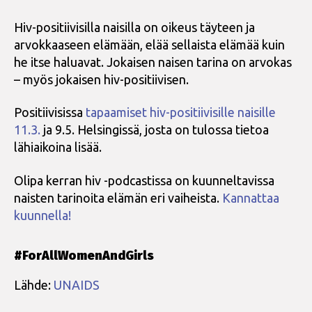
Hiv-positiivisilla naisilla on oikeus täyteen ja
arvokkaaseen elämään, elää sellaista elämää kuin
he itse haluavat. Jokaisen naisen tarina on arvokas
– myös jokaisen hiv-positiivisen.
Positiivisissa
tapaamiset hiv-positiivisille naisille
11.3.
ja 9.5. Helsingissä, josta on tulossa tietoa
lähiaikoina lisää.
Olipa kerran hiv -podcastissa on kuunneltavissa
naisten tarinoita elämän eri vaiheista.
Kannattaa
kuunnella!
#ForAllWomenAndGirls
Lähde:
UNAIDS