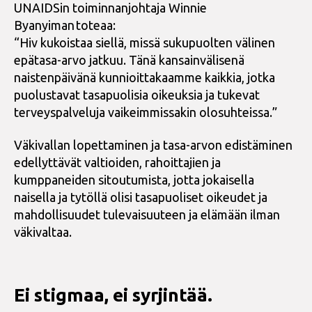
UNAIDSin toiminnanjohtaja Winnie
Byanyiman toteaa:
“Hiv kukoistaa siellä, missä sukupuolten välinen
epätasa-arvo jatkuu. Tänä kansainvälisenä
naistenpäivänä kunnioittakaamme kaikkia, jotka
puolustavat tasapuolisia oikeuksia ja tukevat
terveyspalveluja vaikeimmissakin olosuhteissa.”
Väkivallan lopettaminen ja tasa-arvon edistäminen
edellyttävät valtioiden, rahoittajien ja
kumppaneiden sitoutumista, jotta jokaisella
naisella ja tytöllä olisi tasapuoliset oikeudet ja
mahdollisuudet tulevaisuuteen ja elämään ilman
väkivaltaa.
Ei stigmaa, ei syrjintää.