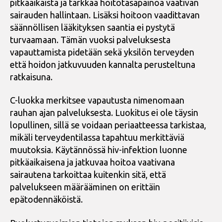
pitkäaikaista ja tarkkaa hoitotasapainoa vaativan
sairauden hallintaan. Lisäksi hoitoon vaadittavan
säännöllisen lääkityksen saantia ei pystytä
turvaamaan. Tämän vuoksi palveluksesta
vapauttamista pidetään sekä yksilön terveyden
että hoidon jatkuvuuden kannalta perusteltuna
ratkaisuna.
C-luokka merkitsee vapautusta nimenomaan
rauhan ajan palveluksesta. Luokitus ei ole täysin
lopullinen, sillä se voidaan periaatteessa tarkistaa,
mikäli terveydentilassa tapahtuu merkittäviä
muutoksia. Käytännössä hiv-infektion luonne
pitkäaikaisena ja jatkuvaa hoitoa vaativana
sairautena tarkoittaa kuitenkin sitä, että
palvelukseen määrääminen on erittäin
epätodennäköistä.