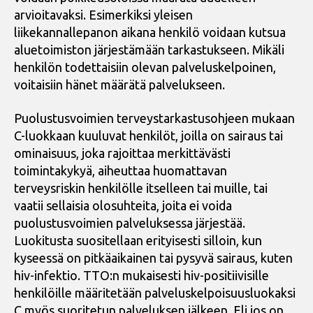
arvioitavaksi. Esimerkiksi yleisen
liikekannallepanon aikana henkilö voidaan kutsua
aluetoimiston järjestämään tarkastukseen. Mikäli
henkilön todettaisiin olevan palveluskelpoinen,
voitaisiin hänet määrätä palvelukseen.
Puolustusvoimien terveystarkastusohjeen mukaan
C-luokkaan kuuluvat henkilöt, joilla on sairaus tai
ominaisuus, joka rajoittaa merkittävästi
toimintakykyä, aiheuttaa huomattavan
terveysriskin henkilölle itselleen tai muille, tai
vaatii sellaisia olosuhteita, joita ei voida
puolustusvoimien palveluksessa järjestää.
Luokitusta suositellaan erityisesti silloin, kun
kyseessä on pitkäaikainen tai pysyvä sairaus, kuten
hiv-infektio. TTO:n mukaisesti hiv-positiivisille
henkilöille määritetään palveluskelpoisuusluokaksi
C myös suoritetun palveluksen jälkeen. Eli jos on