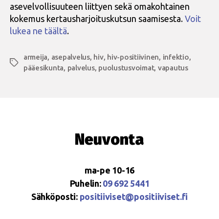
asevelvollisuuteen liittyen sekä omakohtainen
kokemus kertausharjoituskutsun saamisesta.
Voit
lukea ne täältä
.
armeija
,
asepalvelus
,
hiv
,
hiv-positiivinen
,
infektio
,
Avainsanat
pääesikunta
,
palvelus
,
puolustusvoimat
,
vapautus
Neuvonta
ma-pe 10-16
Puhelin:
09 692 5441
Sähköposti:
positiiviset@positiiviset.fi