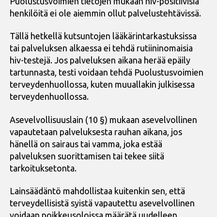
Puolustusvoimien tietojen mukaan hiv-positiivisia
henkilöitä ei ole aiemmin ollut palvelustehtävissä.
Tällä hetkellä kutsuntojen lääkärintarkastuksissa
tai palveluksen alkaessa ei tehdä rutiininomaisia
hiv-testejä. Jos palveluksen aikana herää epäily
tartunnasta, testi voidaan tehdä Puolustusvoimien
terveydenhuollossa, kuten muuallakin julkisessa
terveydenhuollossa.
Asevelvollisuuslain (10 §) mukaan asevelvollinen
vapautetaan palveluksesta rauhan aikana, jos
hänellä on sairaus tai vamma, joka estää
palveluksen suorittamisen tai tekee siitä
tarkoituksetonta.
Lainsäädäntö mahdollistaa kuitenkin sen, että
terveydellisistä syistä vapautettu asevelvollinen
voidaan poikkeusoloissa määrätä uudelleen