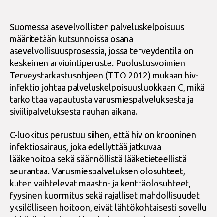
Suomessa asevelvollisten palveluskelpoisuus
määritetään kutsunnoissa osana
asevelvollisuusprosessia, jossa terveydentila on
keskeinen arviointiperuste. Puolustusvoimien
Terveystarkastusohjeen (TTO 2012) mukaan hiv-
infektio johtaa palveluskelpoisuusluokkaan C, mikä
tarkoittaa vapautusta varusmiespalveluksesta ja
siviilipalveluksesta rauhan aikana.
C-luokitus perustuu siihen, että hiv on krooninen
infektiosairaus, joka edellyttää jatkuvaa
lääkehoitoa sekä säännöllistä lääketieteellistä
seurantaa. Varusmiespalveluksen olosuhteet,
kuten vaihtelevat maasto- ja kenttäolosuhteet,
fyysinen kuormitus sekä rajalliset mahdollisuudet
yksilölliseen hoitoon, eivät lähtökohtaisesti sovellu