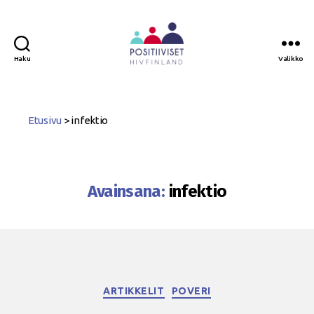
Haku
Valikko
Positiiviset
ry
Etusivu
>
infektio
Avainsana:
infektio
Kategoriat
ARTIKKELIT
POVERI