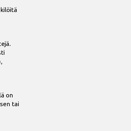
kilöitä
ejä.
ti
,
lä on
sen tai