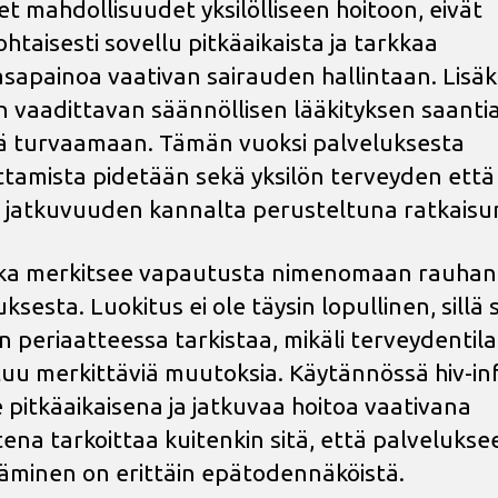
set mahdollisuudet yksilölliseen hoitoon, eivät
htaisesti sovellu pitkäaikaista ja tarkkaa
asapainoa vaativan sairauden hallintaan. Lisäk
n vaadittavan säännöllisen lääkityksen saantia
ä turvaamaan. Tämän vuoksi palveluksesta
tamista pidetään sekä yksilön terveyden että
 jatkuvuuden kannalta perusteltuna ratkaisu
ka merkitsee vapautusta nimenomaan rauhan
ksesta. Luokitus ei ole täysin lopullinen, sillä 
n periaatteessa tarkistaa, mikäli terveydentil
uu merkittäviä muutoksia. Käytännössä hiv-in
 pitkäaikaisena ja jatkuvaa hoitoa vaativana
tena tarkoittaa kuitenkin sitä, että palvelukse
minen on erittäin epätodennäköistä.