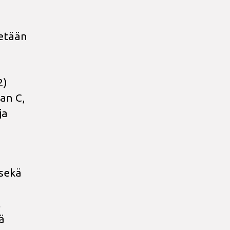
tetään
2)
an C,
ja
 sekä
t
ä