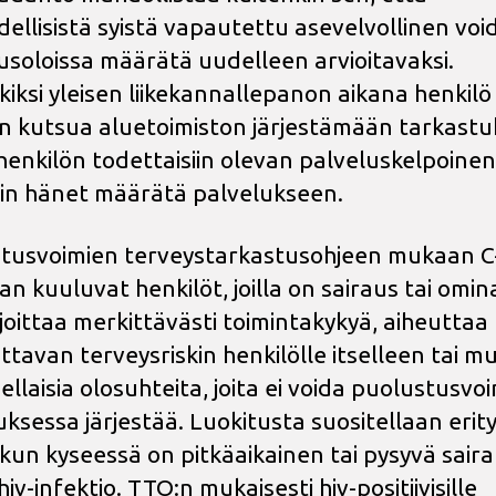
dellisistä syistä vapautettu asevelvollinen vo
usoloissa määrätä uudelleen arvioitavaksi.
kiksi yleisen liikekannallepanon aikana henkilö
n kutsua aluetoimiston järjestämään tarkastu
 henkilön todettaisiin olevan palveluskelpoinen
siin hänet määrätä palvelukseen.
tusvoimien terveystarkastusohjeen mukaan C
n kuuluvat henkilöt, joilla on sairaus tai omin
ajoittaa merkittävästi toimintakykyä, aiheuttaa
avan terveysriskin henkilölle itselleen tai muil
sellaisia olosuhteita, joita ei voida puolustusvo
ksessa järjestää. Luokitusta suositellaan erity
, kun kyseessä on pitkäaikainen tai pysyvä saira
iv-infektio. TTO:n mukaisesti hiv-positiivisille