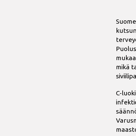
Suomes
kutsun
tervey
Puolus
mukaan
mikä t
siviili
C-luok
infekt
säännö
Varusm
maasto