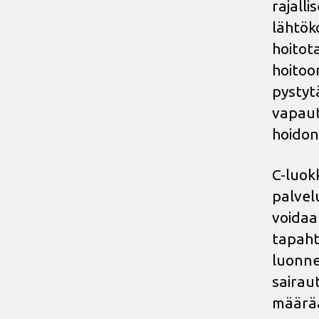
rajalli
lähtöko
hoitot
hoitoo
pystyt
vapaut
hoidon
C-luok
palvelu
voidaa
tapaht
luonne
sairau
määrää