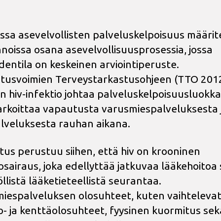
sa asevelvollisten palveluskelpoisuus määri
noissa osana asevelvollisuusprosessia, jossa
dentila on keskeinen arviointiperuste.
tusvoimien Terveystarkastusohjeen (TTO 201
 hiv-infektio johtaa palveluskelpoisuusluokka
arkoittaa vapautusta varusmiespalveluksesta 
palveluksesta rauhan aikana.
itus perustuu siihen, että hiv on krooninen
iosairaus, joka edellyttää jatkuvaa lääkehoitoa
llistä lääketieteellistä seurantaa.
iespalveluksen olosuhteet, kuten vaihteleva
- ja kenttäolosuhteet, fyysinen kuormitus sek