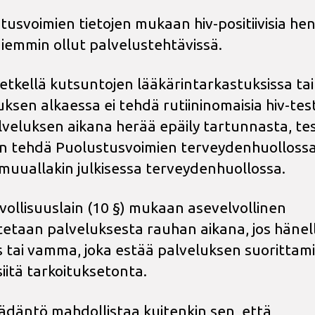
tusvoimien tietojen mukaan hiv-positiivisia hen
 aiemmin ollut palvelustehtävissä.
hetkellä kutsuntojen lääkärintarkastuksissa tai
uksen alkaessa ei tehdä rutiininomaisia hiv-test
lveluksen aikana herää epäily tartunnasta, tes
n tehdä Puolustusvoimien terveydenhuollossa
muuallakin julkisessa terveydenhuollossa.
vollisuuslain (10 §) mukaan asevelvollinen
etaan palveluksesta rauhan aikana, jos hänel
s tai vamma, joka estää palveluksen suorittami
siitä tarkoituksetonta.
ädäntö mahdollistaa kuitenkin sen, että