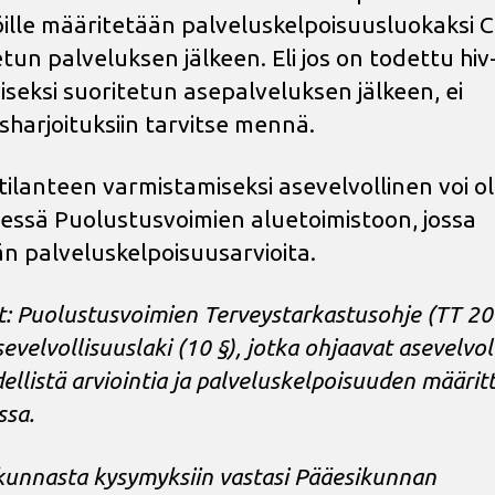
öille määritetään palveluskelpoisuusluokaksi 
tun palveluksen jälkeen. Eli jos on todettu hiv
viseksi suoritetun asepalveluksen jälkeen, ei
sharjoituksiin tarvitse mennä.
ilanteen varmistamiseksi asevelvollinen voi ol
essä Puolustusvoimien aluetoimistoon, jossa
n palveluskelpoisuusarvioita.
t: Puolustusvoimien Terveystarkastusohje (TT 20
evelvollisuuslaki (10 §), jotka ohjaavat asevelvol
ellistä arviointia ja palveluskelpoisuuden määrit
sa.
kunnasta kysymyksiin vastasi Pääesikunnan