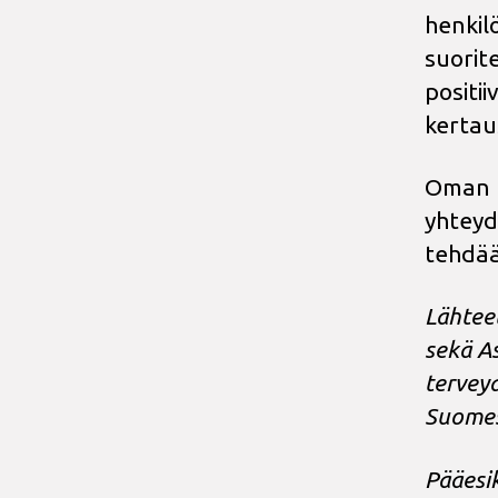
henkil
suorite
positii
kertau
Oman t
yhteyd
tehdää
Lähtee
sekä As
terveyd
Suomes
Pääesi