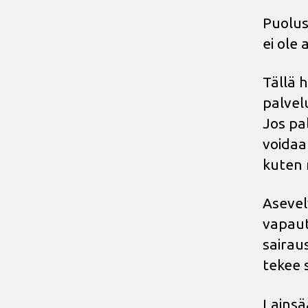
Puolus
ei ole
Tällä 
palvel
Jos pa
voidaa
kuten 
Asevel
vapaut
sairau
tekee 
Lainsä