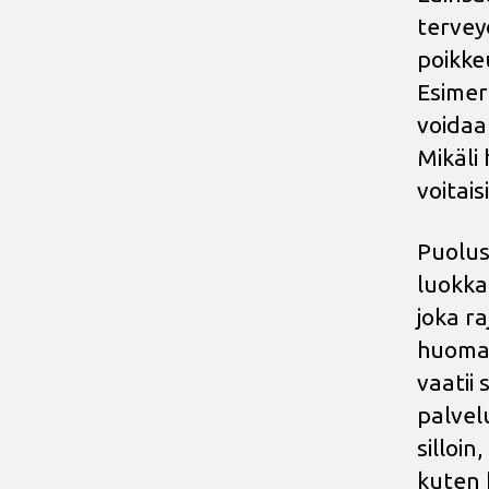
tervey
poikke
Esimer
voidaa
Mikäli
voitai
Puolus
luokkaa
joka r
huomatt
vaatii 
palvelu
silloin
kuten h