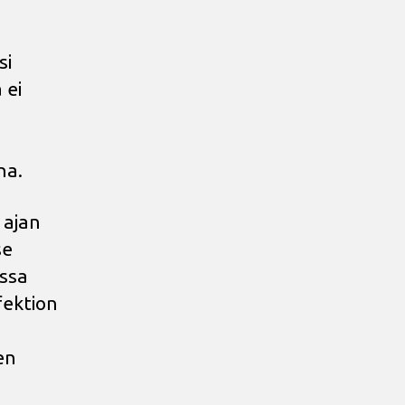
si
 ei
na.
 ajan
se
assa
fektion
en