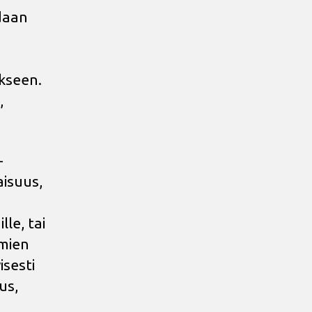
idaan
kseen.
,
-
aisuus,
le, tai
imien
isesti
us,