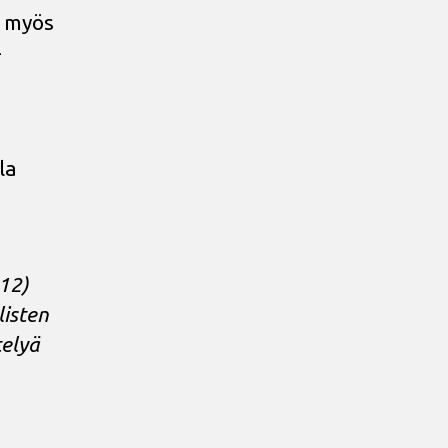
C myös
-
la
12)
listen
telyä