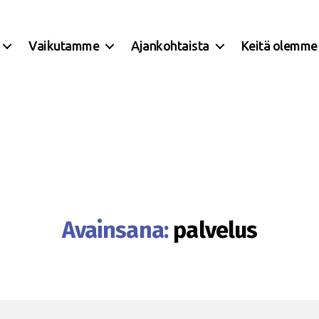
Vaikutamme
Ajankohtaista
Keitä olemme
Avainsana:
palvelus