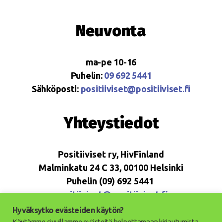
Neuvonta
ma-pe 10-16
Puhelin:
09 692 5441
Sähköposti:
positiiviset@positiiviset.fi
Yhteystiedot
Positiiviset ry, HivFinland
Malminkatu 24 C 33, 00100 Helsinki
Puhelin (09) 692 5441
positiiviset@positiiviset.fi
Hyväksytko evästeiden käytön?
Käytämme sivuillamme evästeitä helpottamaan kirjautumista