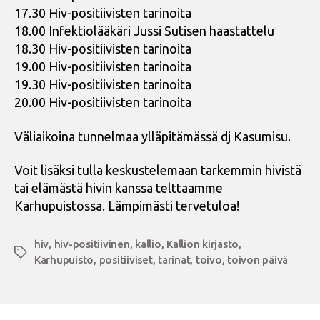
17.30 Hiv-positiivisten tarinoita
18.00 Infektiolääkäri Jussi Sutisen haastattelu
18.30 Hiv-positiivisten tarinoita
19.00 Hiv-positiivisten tarinoita
19.30 Hiv-positiivisten tarinoita
20.00 Hiv-positiivisten tarinoita
Väliaikoina tunnelmaa ylläpitämässä dj Kasumisu.
Voit lisäksi tulla keskustelemaan tarkemmin hivistä
tai elämästä hivin kanssa telttaamme
Karhupuistossa. Lämpimästi tervetuloa!
hiv
,
hiv-positiivinen
,
kallio
,
Kallion kirjasto
,
Avainsanat
Karhupuisto
,
positiiviset
,
tarinat
,
toivo
,
toivon päivä