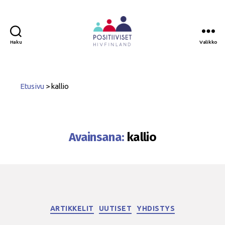
Haku
Valikko
Positiiviset
ry
Etusivu
>
kallio
Avainsana:
kallio
Kategoriat
ARTIKKELIT
UUTISET
YHDISTYS