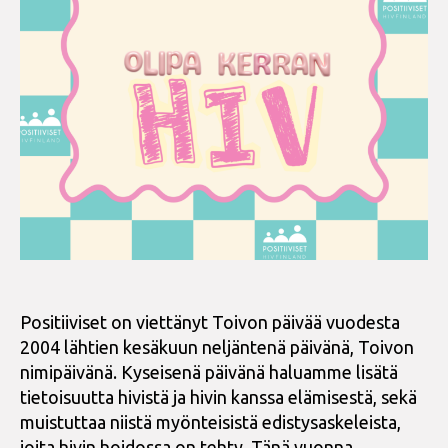
Positiiviset on viettänyt Toivon päivää vuodesta
2004 lähtien kesäkuun neljäntenä päivänä, Toivon
nimipäivänä. Kyseisenä päivänä haluamme lisätä
tietoisuutta hivistä ja hivin kanssa elämisestä, sekä
muistuttaa niistä myönteisistä edistysaskeleista,
joita hivin hoidossa on tehty. Tänä vuonna