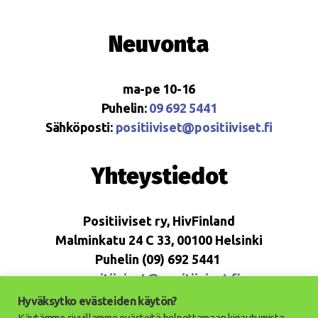
Neuvonta
ma-pe 10-16
Puhelin:
09 692 5441
Sähköposti:
positiiviset@positiiviset.fi
Yhteystiedot
Positiiviset ry, HivFinland
Malminkatu 24 C 33, 00100 Helsinki
Puhelin (09) 692 5441
positiiviset@positiiviset.fi
Hyväksytko evästeiden käytön?
Käytämme sivuillamme evästeitä helpottamaan kirjautumista