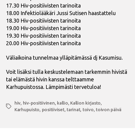
17.30 Hiv-positiivisten tarinoita
18.00 Infektiolääkäri Jussi Sutisen haastattelu
18.30 Hiv-positiivisten tarinoita
19.00 Hiv-positiivisten tarinoita
19.30 Hiv-positiivisten tarinoita
20.00 Hiv-positiivisten tarinoita
Väliaikoina tunnelmaa ylläpitämässä dj Kasumisu.
Voit lisäksi tulla keskustelemaan tarkemmin hivistä
tai elämästä hivin kanssa telttaamme
Karhupuistossa. Lämpimästi tervetuloa!
hiv
,
hiv-positiivinen
,
kallio
,
Kallion kirjasto
,
Avainsanat
Karhupuisto
,
positiiviset
,
tarinat
,
toivo
,
toivon päivä