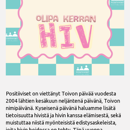
Positiiviset on viettänyt Toivon päivää vuodesta
2004 lähtien kesäkuun neljäntenä päivänä, Toivon
nimipäivänä. Kyseisenä päivänä haluamme lisätä
tietoisuutta hivistä ja hivin kanssa elämisestä, sekä
muistuttaa niistä myönteisistä edistysaskeleista,
joita hivin hoidossa on tehty. Tänä vuonna