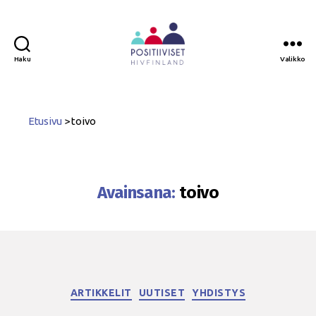
Haku
Valikko
Positiiviset
ry
Etusivu
>
toivo
Avainsana:
toivo
Kategoriat
ARTIKKELIT
UUTISET
YHDISTYS