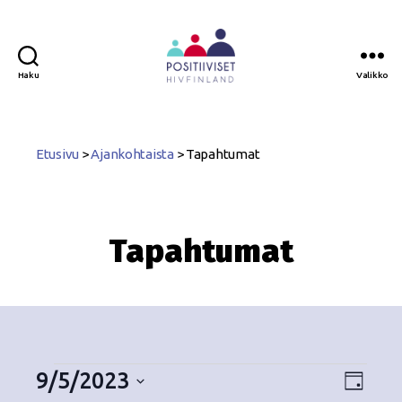
Haku
Valikko
Positiiviset
ry
Etusivu
>
Ajankohtaista
>
Tapahtumat
Tapahtumat
9/5/2023
N
T
P