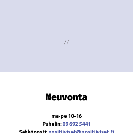
o
N
i
a
n
v
i
t
g
i
a
t
i
o
Neuvonta
n
ma-pe 10-16
Puhelin:
09 692 5441
Sähköposti:
positiiviset@positiiviset.fi