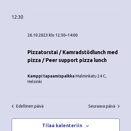
Tapahtumat
ä
V
a
ä
i
a
for
p
v
k
l
12:30
ä
a
i
26.10.2023
y
t
h
26.10.2023 klo 12:30
–
14:00
s
m
t
e
ä
p
Pizzatorstai / Kamradstödlunch med
u
ä
pizza / Peer support pizza lunch
t
m
i
v
n
a
Kamppi tapaamispaikka
Malminkatu 24 C,
ä
Helsinki
V
a
.
i
v
e
Edellinen päivä
Seuraava päivä
i
w
g
s
Tilaa kalenteriin