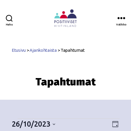
Haku
Valikko
Positiiviset
ry
Etusivu
>
Ajankohtaista
>
Tapahtumat
Tapahtumat
26/10/2023
N
T
P