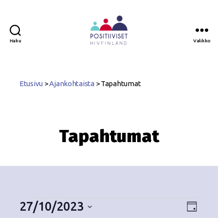
Haku
Valikko
Positiiviset
ry
Etusivu
>
Ajankohtaista
>
Tapahtumat
Tapahtumat
27/10/2023
N
T
P