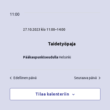
Tapahtumat
ä
V
a
ä
i
a
for
p
v
k
l
11:00
ä
a
i
27.10.2023
y
t
h
27.10.2023 klo 11:00
–
14:00
s
m
t
e
ä
p
Taidetyöpaja
u
ä
t
m
i
Pääkaupunkiseudulla
Helsinki
v
n
a
ä
V
a
.
Edellinen päivä
Seuraava päivä
i
v
e
i
Tilaa kalenteriin
w
g
s