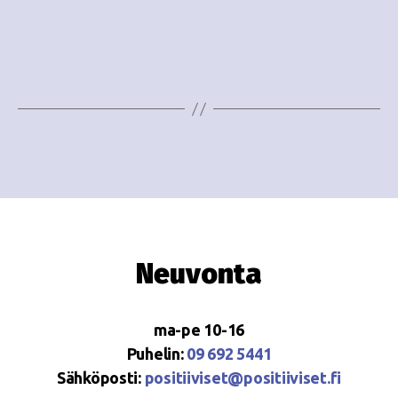
o
N
i
a
n
v
i
t
g
i
a
t
i
o
Neuvonta
n
ma-pe 10-16
Puhelin:
09 692 5441
Sähköposti:
positiiviset@positiiviset.fi