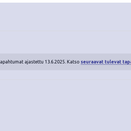
tapahtumat ajastettu 13.6.2025. Katso
seuraavat tulevat ta
N
o
t
i
c
e