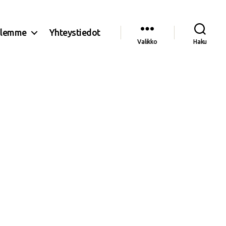
olemme
Yhteystiedot
Valikko
Haku