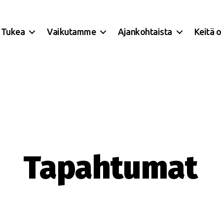
Tukea
Vaikutamme
Ajankohtaista
Keitä 
Tapahtumat