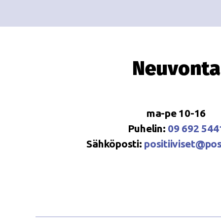
Neuvonta
ma-pe 10-16
Puhelin:
09 692 544
Sähköposti:
positiiviset@posi