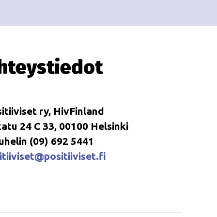
i
i
o
n
hteystiedot
itiiviset ry, HivFinland
tu 24 C 33, 00100 Helsinki
uhelin (09) 692 5441
tiiviset@positiiviset.fi