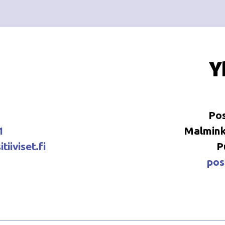
Y
Pos
1
Malminka
tiiviset.fi
P
posi