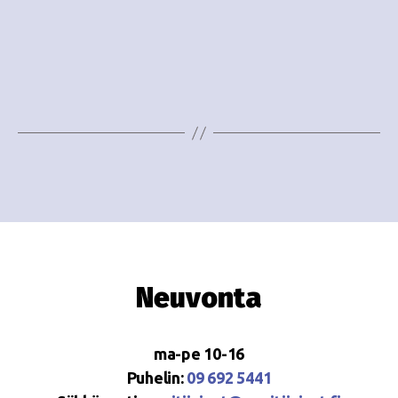
o
N
i
a
n
v
i
t
g
i
a
t
i
o
Neuvonta
n
ma-pe 10-16
Puhelin:
09 692 5441