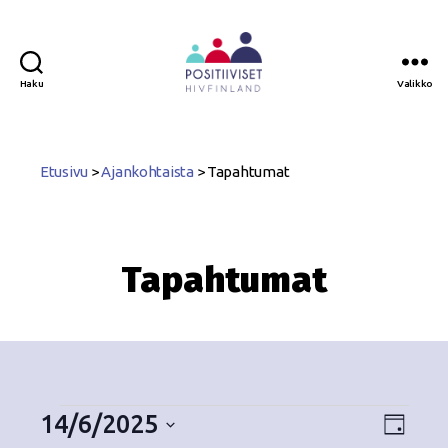
Haku
Valikko
Positiiviset
ry
Etusivu
>
Ajankohtaista
>
Tapahtumat
Tapahtumat
14/6/2025
N
T
P