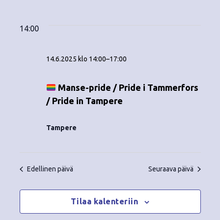
Tapahtumat
ä
V
a
ä
i
a
for
p
v
k
l
14:00
ä
a
i
14.6.2025
y
t
h
14.6.2025 klo 14:00
–
17:00
s
m
t
e
ä
p
Manse-pride / Pride i Tammerfors
u
ä
/ Pride in Tampere
t
m
i
v
n
a
Tampere
ä
V
a
.
i
v
Edellinen päivä
Seuraava päivä
e
i
w
Tilaa kalenteriin
g
s