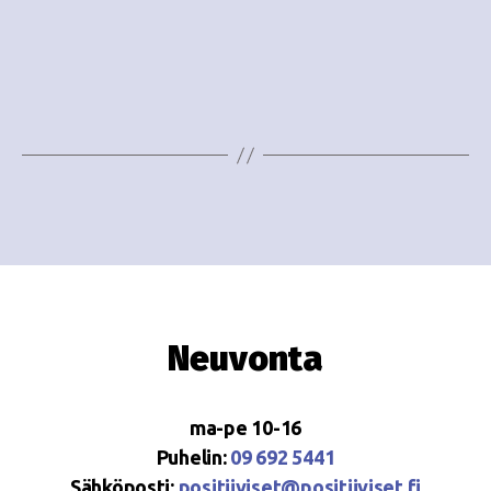
o
N
i
a
n
v
i
t
g
i
a
t
i
o
Neuvonta
n
ma-pe 10-16
Puhelin:
09 692 5441
Sähköposti:
positiiviset@positiiviset.fi