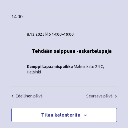
Tapahtumat
ä
V
a
ä
i
a
for
p
v
k
l
14:00
ä
a
i
8.12.2025
y
t
h
8.12.2025 klo 14:00
–
19:00
s
m
t
e
ä
p
Tehdään saippuaa -askartelupaja
u
ä
t
m
i
Kamppi tapaamispaikka
Malminkatu 24 C,
v
n
a
Helsinki
ä
V
a
.
i
v
Edellinen päivä
Seuraava päivä
e
i
w
Tilaa kalenteriin
g
s