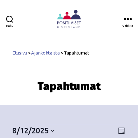
Haku
Valikko
Positiiviset
ry
Etusivu
>
Ajankohtaista
>
Tapahtumat
Tapahtumat
8/12/2025
N
T
P