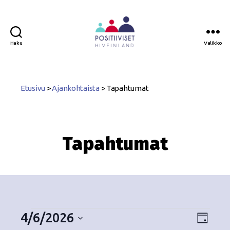
Haku
Valikko
Positiiviset
ry
Etusivu
>
Ajankohtaista
>
Tapahtumat
Tapahtumat
4/6/2026
N
T
P