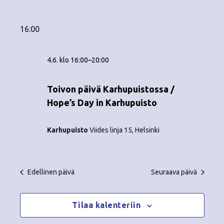
Tapahtumat
ä
V
a
ä
i
a
for
p
v
k
l
16:00
ä
a
i
4.6.2026
y
t
h
4.6. klo 16:00
–
20:00
s
m
t
e
ä
p
Toivon päivä Karhupuistossa /
u
ä
Hope’s Day in Karhupuisto
t
m
i
v
n
a
Karhupuisto
Viides linja 15, Helsinki
ä
V
a
.
i
v
Edellinen päivä
Seuraava päivä
e
i
w
Tilaa kalenteriin
g
s