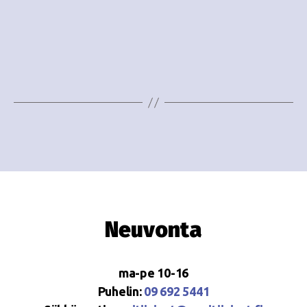
o
N
i
a
n
v
i
t
g
i
a
t
i
o
Neuvonta
n
ma-pe 10-16
Puhelin:
09 692 5441