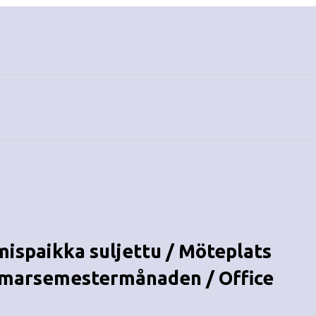
mispaikka suljettu / Möteplats
mmarsemestermånaden / Office