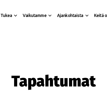
Tukea
Vaikutamme
Ajankohtaista
Keitä 
Tapahtumat