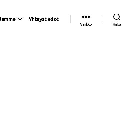
olemme
Yhteystiedot
Valikko
Haku