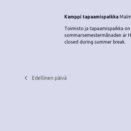
.
Kamppi tapaamispaikka
Malmi
Toimisto ja tapaamispaikka on 
sommarsemestermånaden är HivF
closed during summer break.
Edellinen päivä