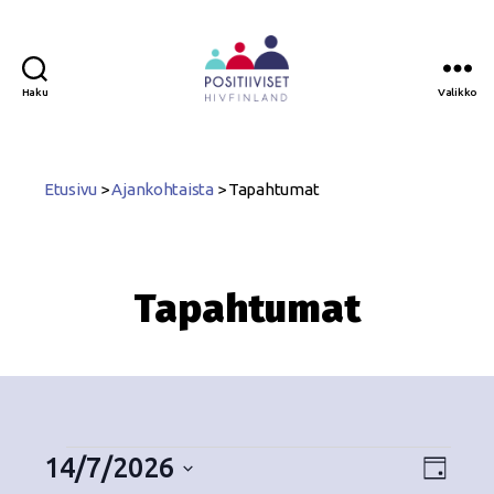
Haku
Valikko
Positiiviset
ry
Etusivu
>
Ajankohtaista
>
Tapahtumat
Tapahtumat
14/7/2026
N
T
P