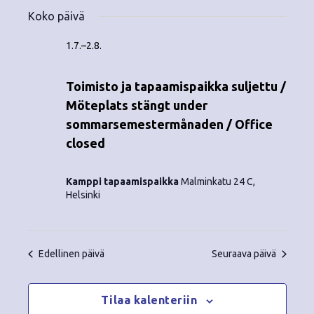
Tapahtumat
ä
V
a
ä
Koko päivä
i
a
for
p
v
k
l
1.7.
–
2.8.
ä
a
i
14.7.2026
y
t
h
Toimisto ja tapaamispaikka suljettu /
s
m
t
Möteplats stängt under
e
ä
p
sommarsemestermånaden / Office
u
ä
closed
t
m
i
v
n
a
Kamppi tapaamispaikka
Malminkatu 24 C,
ä
Helsinki
V
a
.
i
v
e
Edellinen päivä
Seuraava päivä
i
w
g
s
Tilaa kalenteriin