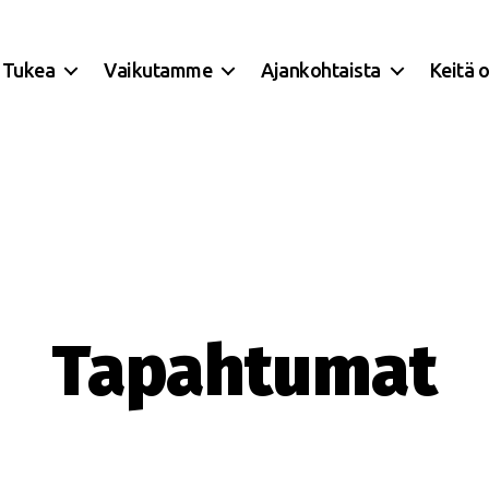
Tukea
Vaikutamme
Ajankohtaista
Keitä 
Tapahtumat