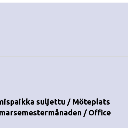
mispaikka suljettu / Möteplats
mmarsemestermånaden / Office