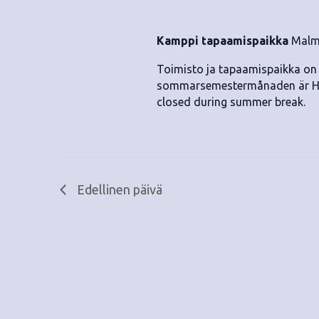
.
Kamppi tapaamispaikka
Malmi
Toimisto ja tapaamispaikka on 
sommarsemestermånaden är HivF
closed during summer break.
Edellinen päivä