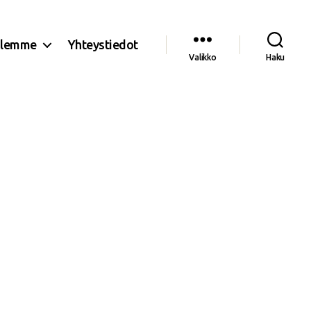
olemme
Yhteystiedot
Valikko
Haku