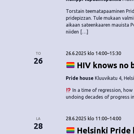
Torstain teematapaaminen Prid
pridepizzan. Tule mukaan valmi
aikaan sateenkaaren mauista Posi
niiden […]
26.6.2025 klo 14:00
–
15:30
TO
26
HIV knows no b
Pride house
Kluuvikatu 4, Hels
In a time of regression, ho
undoing decades of progress in
28.6.2025 klo 11:00
–
14:00
LA
28
Helsinki Pride