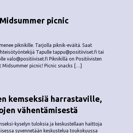
 Midsummer picnic
enee piknikille. Tarjolla piknik-eväitä. Saat
yhteisötyöntekijä Tapulle
tappu@positiiviset.fi
tai
olle
valo@positiiviset.fi
Piknikillä on Positiivisten
at Midsummer picnic! Picnic snacks […]
n kemseksiä harrastaville,
tojen vähentämisestä
eksi-kyselyn tuloksia ja keskustellaan haittoja
misessa syvennetään keskustelua toukokuussa