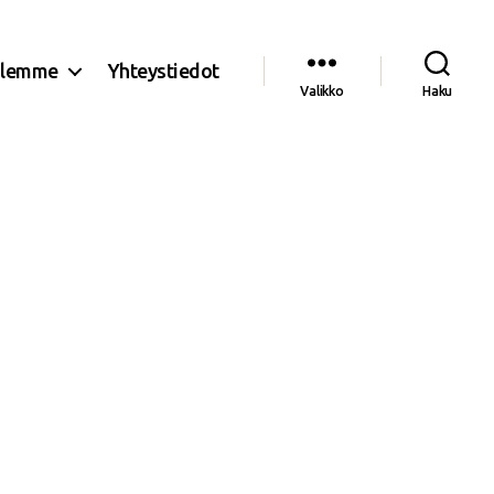
olemme
Yhteystiedot
Valikko
Haku