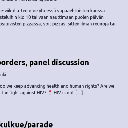
e-viikolla: teemme yhdessä vapaaehtoisten kanssa
steluihin klo 10 tai vaan nauttimaan puolen päivän
tiivisten pizzassa, söit pizzasi sitten ilman reunoja tai
orders, panel discussion
inki
w do we keep advancing health and human rights? Are we
 the fight against HIV?
HIV is not […]
 kulkue/parade