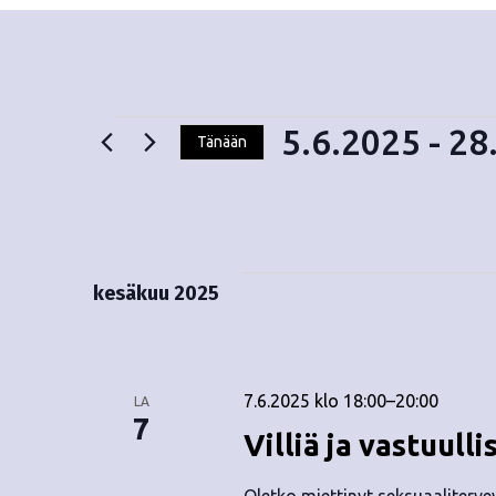
5.6.2025
 - 
28
Tänään
V
Tapahtumat
a
l
i
t
kesäkuu 2025
s
e
p
ä
7.6.2025 klo 18:00
–
20:00
LA
i
7
Villiä ja vastuull
v
ä