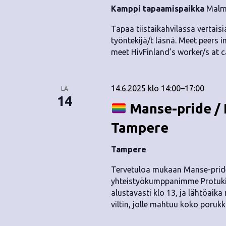
Kamppi tapaamispaikka
Malmi
Tapaa tiistaikahvilassa vertaisia
työntekijä/t läsnä. Meet peers i
meet HivFinland’s worker/s at c
14.6.2025 klo 14:00
–
17:00
LA
14
Manse-pride / P
Tampere
Tampere
Tervetuloa mukaan Manse-pride
yhteistyökumppanimme Protukip
alustavasti klo 13, ja lähtöaika
viltin, jolle mahtuu koko porukk