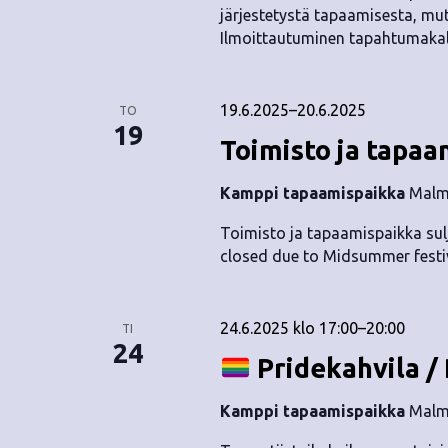
järjestetystä tapaamisesta, mutta
Ilmoittautuminen tapahtumakalent
19.6.2025
–
20.6.2025
TO
19
Toimisto ja tapaa
Kamppi tapaamispaikka
Malmi
Toimisto ja tapaamispaikka sul
closed due to Midsummer festiv
24.6.2025 klo 17:00
–
20:00
TI
24
Pridekahvila /
Kamppi tapaamispaikka
Malmi