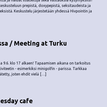
ttä ja haluat lisätietoja sekä vastauksia kysymyksiisi?
keskusteluun prepistä, doxypepistä, seksitaudeista ja
eksistä. Keskustelu järjestetään yhdessä Hivpointin ja
sa / Meeting at Turku
 9.6. klo 17 alkaen! Tapaamisen aikana on tarkoitus
iviteetin - esimerkiksi minigolfin - parissa. Tarkkaa
tetty, joten ehdit vielä […]
uesday cafe