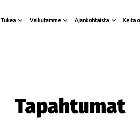
Tukea
Vaikutamme
Ajankohtaista
Keitä 
Tapahtumat