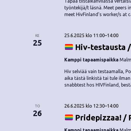
Tapaa tiistaikahvilassa vertaisia
työntekijä/t läsnä. Meet peers i
meet HivFinland's worker/s at c
25.6.2025 klo 11:00
–
14:00
KE
25
Hiv-testausta /
Kamppi tapaamispaikka
Malmi
Hiv selviää vain testaamalla, Po
aika tästä linkistä tai tule ilma
snabbtest hos HIVFinland, bestä
26.6.2025 klo 12:30
–
14:00
TO
26
Pridepizzaa! / 
Kamppi tapaamispaikka
Malmi