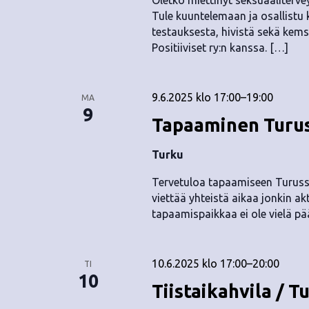
Oletko miettinyt seksuaalitervey
.
Tule kuuntelemaan ja osallistu 
testauksesta, hivistä sekä kems
Positiiviset ry:n kanssa. […]
9.6.2025 klo 17:00
–
19:00
MA
9
Tapaaminen Turus
Turku
Tervetuloa tapaamiseen Turussa
viettää yhteistä aikaa jonkin akt
tapaamispaikkaa ei ole vielä pää
10.6.2025 klo 17:00
–
20:00
TI
10
Tiistaikahvila / T