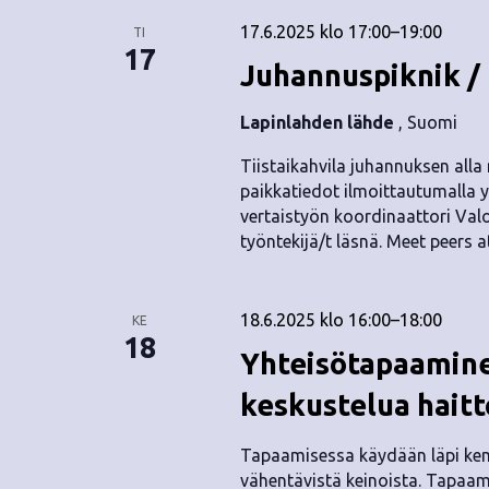
17.6.2025 klo 17:00
–
19:00
TI
17
Juhannuspiknik /
Lapinlahden lähde
, Suomi
Tiistaikahvila juhannuksen alla m
paikkatiedot ilmoittautumalla 
vertaistyön koordinaattori Val
työntekijä/t läsnä. Meet peers 
18.6.2025 klo 16:00
–
18:00
KE
18
Yhteisötapaamine
keskustelua hait
Tapaamisessa käydään läpi kems
vähentävistä keinoista. Tapaa