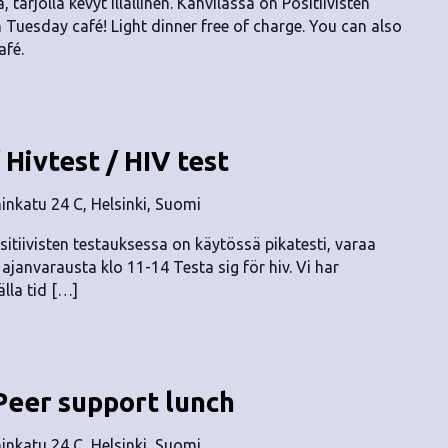
, tarjolla kevyt illallinen. Kahvilassa on Positiivisten
n Tuesday café! Light dinner free of charge. You can also
afé.
 Hivtest / HIV test
nkatu 24 C, Helsinki, Suomi
sitiivisten testauksessa on käytössä pikatesti, varaa
n ajanvarausta klo 11-14 Testa sig för hiv. Vi har
lla tid […]
Peer support lunch
nkatu 24 C, Helsinki, Suomi