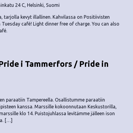
nkatu 24 C, Helsinki, Suomi
, tarjolla kevyt illallinen. Kahvilassa on Positiivisten
n Tuesday café! Light dinner free of charge. You can also
afé.
ride i Tammerfors / Pride in
n paraatiin Tampereella. Osallistumme paraatiin
isteen kanssa. Marssille kokoonnutaan Keskustorilla,
 marssille klo 14. Puistojuhlassa levitämme jälleen ison
a. […]