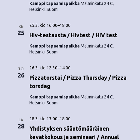
Kamppi tapaamispaikka
Malminkatu 24 C,
Helsinki, Suomi
25.3. klo 16:00
–
18:00
KE
25
Hiv-testausta / Hivtest / HIV test
Kamppi tapaamispaikka
Malminkatu 24 C,
Helsinki, Suomi
26.3. klo 12:30
–
14:00
TO
26
Pizzatorstai / Pizza Thursday / Pizza
torsdag
Kamppi tapaamispaikka
Malminkatu 24 C,
Helsinki, Suomi
28.3. klo 13:00
–
18:00
LA
28
Yhdistyksen sääntömääräinen
kevätkokous ja seminaari / Annual