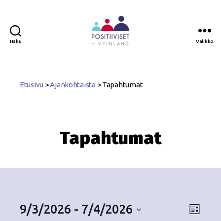
Haku
Valikko
Positiiviset
ry
Etusivu
>
Ajankohtaista
>
Tapahtumat
Tapahtumat
9/3/2026
 - 
7/4/2026
N
T
L