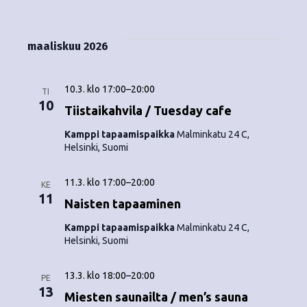
Tapahtumat
i
V
a
ä
s
a
p
t
k
l
maaliskuu 2026
a
a
i
y
t
h
s
10.3. klo 17:00
–
20:00
m
TI
t
e
10
Tiistaikahvila / Tuesday cafe
ä
p
u
Kamppi tapaamispaikka
Malminkatu 24 C,
ä
t
Helsinki, Suomi
m
i
v
n
a
11.3. klo 17:00
–
20:00
ä
KE
V
11
a
.
Naisten tapaaminen
i
v
Kamppi tapaamispaikka
Malminkatu 24 C,
Helsinki, Suomi
e
i
w
13.3. klo 18:00
–
20:00
PE
g
13
s
Miesten saunailta / men’s sauna