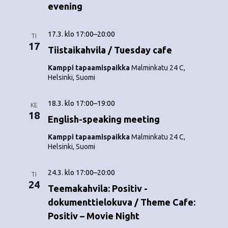
o
evening
N
i
a
17.3. klo 17:00
–
20:00
TI
n
v
17
Tiistaikahvila / Tuesday cafe
i
t
Kamppi tapaamispaikka
Malminkatu 24 C,
Helsinki, Suomi
g
i
a
18.3. klo 17:00
–
19:00
KE
t
18
English-speaking meeting
i
Kamppi tapaamispaikka
Malminkatu 24 C,
Helsinki, Suomi
o
n
24.3. klo 17:00
–
20:00
TI
24
Teemakahvila: Positiv -
dokumenttielokuva / Theme Cafe:
Positiv – Movie Night