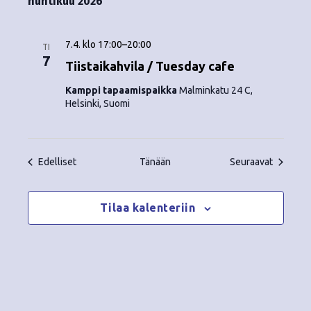
huhtikuu 2026
7.4. klo 17:00
–
20:00
TI
7
Tiistaikahvila / Tuesday cafe
Kamppi tapaamispaikka
Malminkatu 24 C,
Helsinki, Suomi
Tapahtumat
Tapahtu
Edelliset
Tänään
Seuraavat
Tilaa kalenteriin