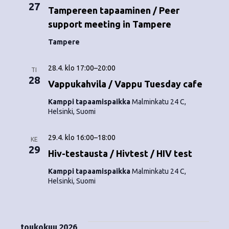
o
27
N
Tampereen tapaaminen / Peer
i
support meeting in Tampere
a
Tampere
n
v
i
t
28.4. klo 17:00
–
20:00
TI
g
28
Vappukahvila / Vappu Tuesday cafe
i
a
Kamppi tapaamispaikka
Malminkatu 24 C,
Helsinki, Suomi
t
i
29.4. klo 16:00
–
18:00
KE
29
o
Hiv-testausta / Hivtest / HIV test
n
Kamppi tapaamispaikka
Malminkatu 24 C,
Helsinki, Suomi
toukokuu 2026