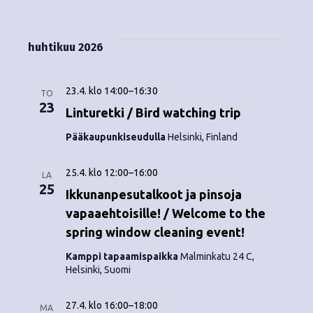
Tapahtumat
i
V
a
ä
s
a
p
t
k
l
huhtikuu 2026
a
a
i
y
t
h
s
23.4. klo 14:00
–
16:30
m
TO
t
e
23
Linturetki / Bird watching trip
ä
p
u
Pääkaupunkiseudulla
Helsinki, Finland
ä
t
m
i
v
25.4. klo 12:00
–
16:00
n
a
LA
25
ä
Ikkunanpesutalkoot ja pinsoja
V
a
.
vapaaehtoisille! / Welcome to the
i
spring window cleaning event!
v
e
Kamppi tapaamispaikka
Malminkatu 24 C,
i
Helsinki, Suomi
w
g
s
27.4. klo 16:00
–
18:00
MA