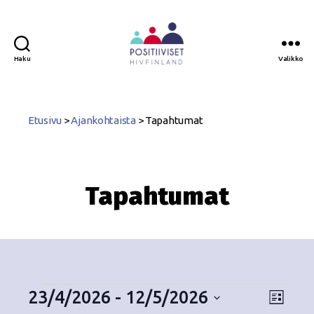
Haku
Valikko
Positiiviset
ry
Etusivu
>
Ajankohtaista
>
Tapahtumat
Tapahtumat
23/4/2026
 - 
12/5/2026
N
T
L