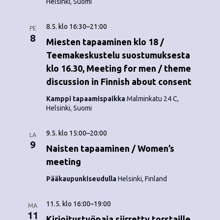
Helsinki, Suomi
8.5. klo 16:30
–
21:00
PE
8
Miesten tapaaminen klo 18 /
Teemakeskustelu suostumuksesta
klo 16.30, Meeting for men / theme
discussion in Finnish about consent
Kamppi tapaamispaikka
Malminkatu 24 C,
Helsinki, Suomi
9.5. klo 15:00
–
20:00
LA
9
Naisten tapaaminen / Women’s
meeting
Pääkaupunkiseudulla
Helsinki, Finland
11.5. klo 16:00
–
19:00
MA
11
Kirjoitustyöpaja siirretty torstaille