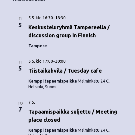
5.5. klo 16:30
–
18:30
TI
5
Keskusteluryhmä Tampereella /
discussion group in Finnish
Tampere
5.5. klo 17:00
–
20:00
TI
5
Tiistaikahvila / Tuesday cafe
Kamppi tapaamispaikka
Malminkatu 24 C,
Helsinki, Suomi
7.5.
TO
7
Tapaamispaikka suljettu / Meeting
place closed
Kamppi tapaamispaikka
Malminkatu 24 C,