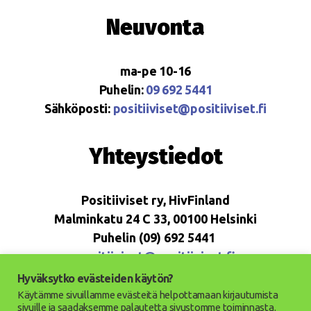
Neuvonta
ma-pe 10-16
Puhelin:
09 692 5441
Sähköposti:
positiiviset@positiiviset.fi
Yhteystiedot
Positiiviset ry, HivFinland
Malminkatu 24 C 33, 00100 Helsinki
Puhelin (09) 692 5441
positiiviset@positiiviset.fi
Hyväksytko evästeiden käytön?
Käytämme sivuillamme evästeitä helpottamaan kirjautumista
sivuille ja saadaksemme palautetta sivustomme toiminnasta.