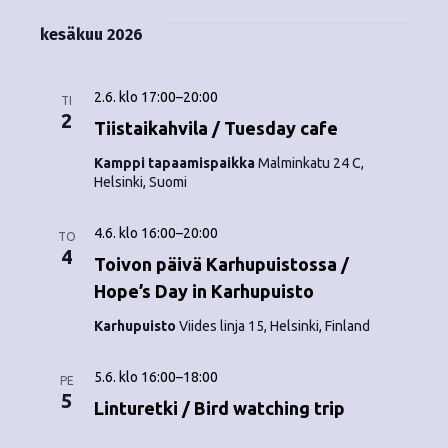
kesäkuu 2026
2.6. klo 17:00
–
20:00
TI
2
Tiistaikahvila / Tuesday cafe
Kamppi tapaamispaikka
Malminkatu 24 C,
Helsinki, Suomi
4.6. klo 16:00
–
20:00
TO
4
Toivon päivä Karhupuistossa /
Hope’s Day in Karhupuisto
Karhupuisto
Viides linja 15, Helsinki, Finland
5.6. klo 16:00
–
18:00
PE
5
Linturetki / Bird watching trip