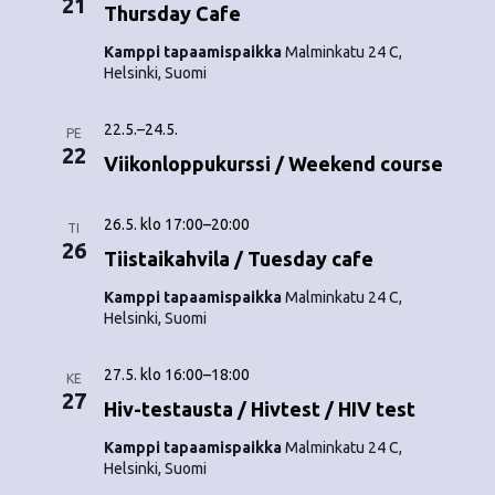
21
o
Thursday Cafe
N
i
Kamppi tapaamispaikka
Malminkatu 24 C,
a
Helsinki, Suomi
n
v
22.5.
–
24.5.
i
PE
t
22
Viikonloppukurssi / Weekend course
g
i
a
26.5. klo 17:00
–
20:00
TI
t
26
Tiistaikahvila / Tuesday cafe
i
Kamppi tapaamispaikka
Malminkatu 24 C,
Helsinki, Suomi
o
n
27.5. klo 16:00
–
18:00
KE
27
Hiv-testausta / Hivtest / HIV test
Kamppi tapaamispaikka
Malminkatu 24 C,
Helsinki, Suomi