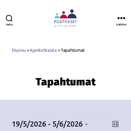
Haku
Valikko
Positiiviset
ry
Etusivu
>
Ajankohtaista
>
Tapahtumat
Tapahtumat
19/5/2026
 - 
5/6/2026
N
T
L