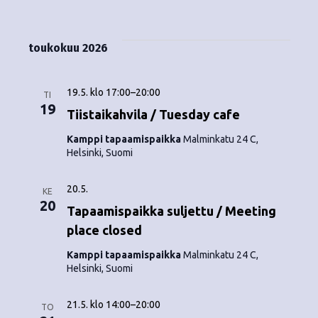
Tapahtumat
i
V
a
ä
s
a
p
t
k
l
toukokuu 2026
a
a
i
y
t
h
s
19.5. klo 17:00
–
20:00
m
TI
t
e
19
Tiistaikahvila / Tuesday cafe
ä
p
u
Kamppi tapaamispaikka
Malminkatu 24 C,
ä
t
Helsinki, Suomi
m
i
v
n
a
20.5.
ä
KE
V
20
a
.
Tapaamispaikka suljettu / Meeting
i
place closed
v
e
Kamppi tapaamispaikka
Malminkatu 24 C,
i
Helsinki, Suomi
w
g
s
21.5. klo 14:00
–
20:00
TO