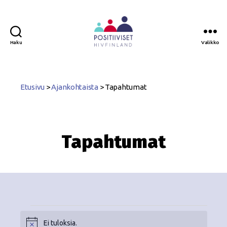
Haku
Valikko
Positiiviset
ry
Etusivu
>
Ajankohtaista
>
Tapahtumat
Tapahtumat
Ei tuloksia.
N