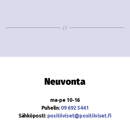
i
w
g
s
o
N
i
a
n
v
i
t
g
i
a
Neuvonta
t
i
ma-pe 10-16
o
Puhelin:
09 692 5441
Sähköposti:
positiiviset@positiiviset.fi
n