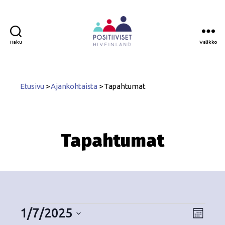
Haku
Valikko
Positiiviset
ry
Etusivu
>
Ajankohtaista
>
Tapahtumat
Tapahtumat
1/7/2025
N
T
K