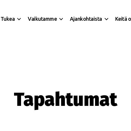
Tukea
Vaikutamme
Ajankohtaista
Keitä 
Tapahtumat