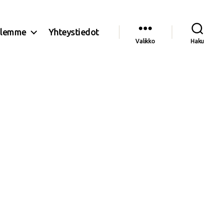
olemme
Yhteystiedot
Valikko
Haku