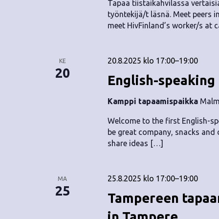
Tapaa tiistaikahvilassa vertaisia
työntekijä/t läsnä. Meet peers i
meet HivFinland’s worker/s at c
20.8.2025 klo 17:00
–
19:00
KE
20
English-speaking
Kamppi tapaamispaikka
Malmi
Welcome to the first English-s
be great company, snacks and d
share ideas […]
25.8.2025 klo 17:00
–
19:00
MA
25
Tampereen tapaam
in Tampere