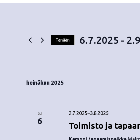
6.7.2025
 - 
2.
Tänään
V
Tapahtumat
a
l
i
t
heinäkuu 2025
s
e
p
ä
2.7.2025
–
3.8.2025
SU
i
6
Toimisto ja tapaa
v
ä
Kamppi tapaamispaikka
Malmi