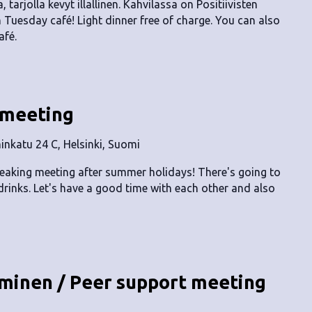
, tarjolla kevyt illallinen. Kahvilassa on Positiivisten
n Tuesday café! Light dinner free of charge. You can also
afé.
 meeting
nkatu 24 C, Helsinki, Suomi
peaking meeting after summer holidays! There's going to
rinks. Let's have a good time with each other and also
inen / Peer support meeting