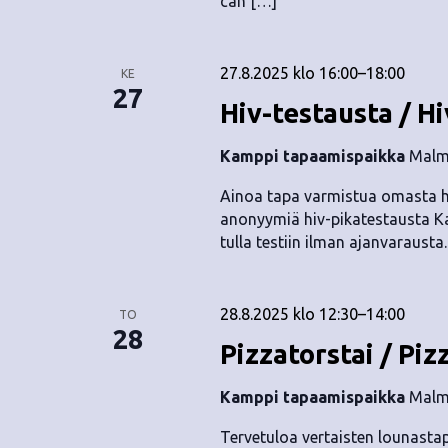
can […]
27.8.2025 klo 16:00
–
18:00
KE
27
Hiv-testausta / Hi
Kamppi tapaamispaikka
Malmi
Ainoa tapa varmistua omasta hi
anonyymiä hiv-pikatestausta Ka
tulla testiin ilman ajanvarausta
28.8.2025 klo 12:30
–
14:00
TO
28
Pizzatorstai / Piz
Kamppi tapaamispaikka
Malmi
Tervetuloa vertaisten lounastap