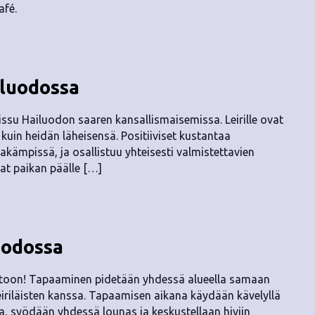
afé.
iluodossa
issu Hailuodon saaren kansallismaisemissa. Leirille ovat
et kuin heidän läheisensä. Positiiviset kustantaa
akämpissä, ja osallistuu yhteisesti valmistettavien
at paikan päälle […]
uodossa
toon! Tapaaminen pidetään yhdessä alueella samaan
iriläisten kanssa. Tapaamisen aikana käydään kävelyllä
a, syödään yhdessä lounas ja keskustellaan hiviin