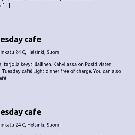
en […]
uesday cafe
nkatu 24 C, Helsinki, Suomi
, tarjolla kevyt illallinen. Kahvilassa on Positiivisten
n Tuesday café! Light dinner free of charge. You can also
afé.
uesday cafe
nkatu 24 C, Helsinki, Suomi