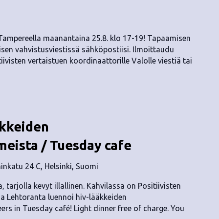
 Tampereella maanantaina 25.8. klo 17-19! Tapaamisen
sen vahvistusviestissä sähköpostiisi. Ilmoittaudu
ivisten vertaistuen koordinaattorille Valolle viestiä tai
äkkeiden
eista / Tuesday cafe
nkatu 24 C, Helsinki, Suomi
, tarjolla kevyt illallinen. Kahvilassa on Positiivisten
isa Lehtoranta luennoi hiv-lääkkeiden
rs in Tuesday café! Light dinner free of charge. You