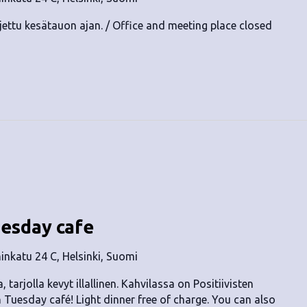
ettu kesätauon ajan. / Office and meeting place closed
uesday cafe
nkatu 24 C, Helsinki, Suomi
, tarjolla kevyt illallinen. Kahvilassa on Positiivisten
n Tuesday café! Light dinner free of charge. You can also