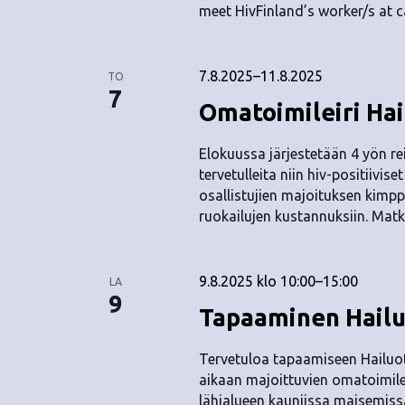
meet HivFinland’s worker/s at c
7.8.2025
–
11.8.2025
TO
7
Omatoimileiri Ha
Elokuussa järjestetään 4 yön re
tervetulleita niin hiv-positiivis
osallistujien majoituksen kimpp
ruokailujen kustannuksiin. Matk
9.8.2025 klo 10:00
–
15:00
LA
9
Tapaaminen Hail
Tervetuloa tapaamiseen Hailuo
aikaan majoittuvien omatoimile
lähialueen kauniissa maisemiss