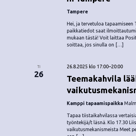
Tampere
Hei, ja tervetuloa tapaamiseen
paikkatiedot saat ilmoittautumi
mukaan tästä! Voit laittaa Positi
soittaa, jos sinulla on […]
26.8.2025 klo 17:00
–
20:00
TI
26
Teemakahvila lä
vaikutusmekanism
Kamppi tapaamispaikka
Malmi
Tapaa tiistaikahvilassa vertaisia
työntekijä/t läsnä. Klo 17.30 Li
vaikutusmekanismeista Meet pee