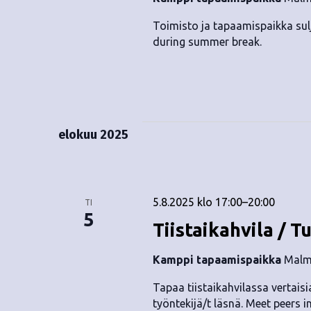
.
Toimisto ja tapaamispaikka sulj
during summer break.
elokuu 2025
5.8.2025 klo 17:00
–
20:00
TI
5
Tiistaikahvila / T
Kamppi tapaamispaikka
Malmi
Tapaa tiistaikahvilassa vertaisia
työntekijä/t läsnä. Meet peers i