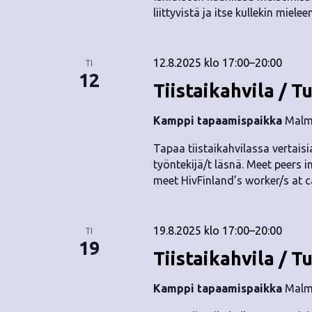
liittyvistä ja itse kullekin miele
12.8.2025 klo 17:00
–
20:00
TI
12
Tiistaikahvila / T
Kamppi tapaamispaikka
Malmi
Tapaa tiistaikahvilassa vertaisia
työntekijä/t läsnä. Meet peers i
meet HivFinland’s worker/s at c
19.8.2025 klo 17:00
–
20:00
TI
19
Tiistaikahvila / T
Kamppi tapaamispaikka
Malmi