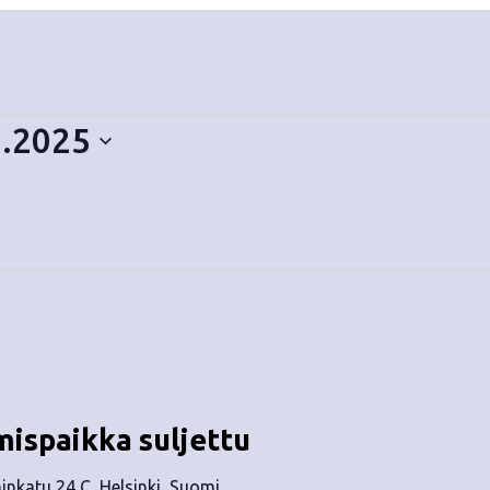
9.2025
mispaikka suljettu
nkatu 24 C, Helsinki, Suomi