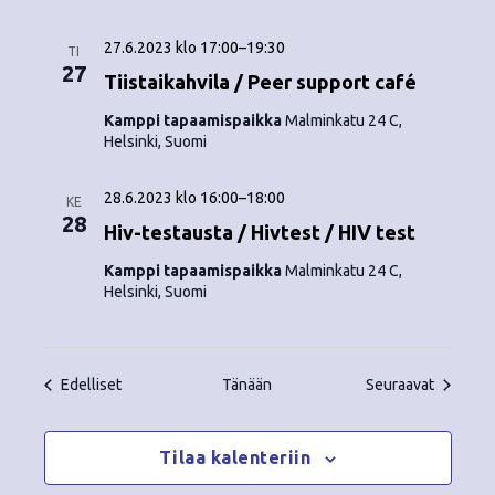
27.6.2023 klo 17:00
–
19:30
TI
27
Tiistaikahvila / Peer support café
Kamppi tapaamispaikka
Malminkatu 24 C,
Helsinki, Suomi
28.6.2023 klo 16:00
–
18:00
KE
28
Hiv-testausta / Hivtest / HIV test
Kamppi tapaamispaikka
Malminkatu 24 C,
Helsinki, Suomi
Tapahtumat
Tapahtu
Edelliset
Tänään
Seuraavat
Tilaa kalenteriin