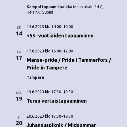
o
N
Kamppi tapaamispaikka
Malminkatu 24 C,
i
Helsinki, Suomi
a
n
v
14.6.2023 klo 14:00
–
16:00
KE
14
i
t
+55 -vuotiaiden tapaaminen
g
i
17.6.2023 klo 15:00
–
17:00
LA
a
17
Manse-pride / Pride i Tammerfors /
t
Pride in Tampere
i
Tampere
o
19.6.2023 klo 17:30
–
19:30
n
MA
19
Turun vertaistapaaminen
20.6.2023 klo 17:30
–
19:30
TI
20
Juhannuspiknik / Midsommar