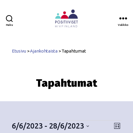
Haku
Valikko
Positiiviset
ry
Etusivu
>
Ajankohtaista
>
Tapahtumat
Tapahtumat
6/6/2023
 - 
28/6/2023
N
T
L