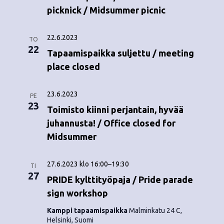
picknick / Midsummer picnic
22.6.2023
TO
22
Tapaamispaikka suljettu / meeting
place closed
23.6.2023
PE
23
Toimisto kiinni perjantain, hyvää
juhannusta! / Office closed for
Midsummer
27.6.2023 klo 16:00
–
19:30
TI
27
PRIDE kylttityöpaja / Pride parade
sign workshop
Kamppi tapaamispaikka
Malminkatu 24 C,
Helsinki, Suomi