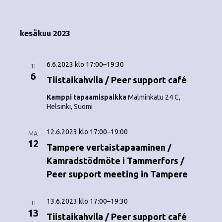
Tapahtumat
i
V
a
ä
s
a
p
t
k
l
kesäkuu 2023
a
a
i
y
t
h
s
6.6.2023 klo 17:00
–
19:30
m
TI
t
e
6
Tiistaikahvila / Peer support café
ä
p
u
Kamppi tapaamispaikka
Malminkatu 24 C,
ä
t
Helsinki, Suomi
m
i
v
n
a
12.6.2023 klo 17:00
–
19:00
ä
MA
V
12
a
.
Tampere vertaistapaaminen /
i
Kamradstödmöte i Tammerfors /
v
Peer support meeting in Tampere
e
i
w
13.6.2023 klo 17:00
–
19:30
g
TI
s
13
Tiistaikahvila / Peer support café