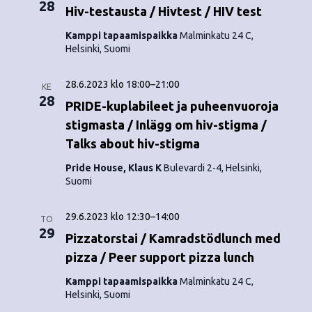
28
Hiv-testausta / Hivtest / HIV test
Kamppi tapaamispaikka
Malminkatu 24 C,
Helsinki, Suomi
28.6.2023 klo 18:00
–
21:00
KE
28
PRIDE-kuplabileet ja puheenvuoroja
stigmasta / Inlägg om hiv-stigma /
Talks about hiv-stigma
Pride House, Klaus K
Bulevardi 2-4, Helsinki,
Suomi
29.6.2023 klo 12:30
–
14:00
TO
29
Pizzatorstai / Kamradstödlunch med
pizza / Peer support pizza lunch
Kamppi tapaamispaikka
Malminkatu 24 C,
Helsinki, Suomi