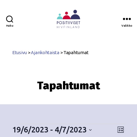
Haku
Valikko
Positiiviset
ry
Etusivu
>
Ajankohtaista
>
Tapahtumat
Tapahtumat
19/6/2023
 - 
4/7/2023
N
T
L