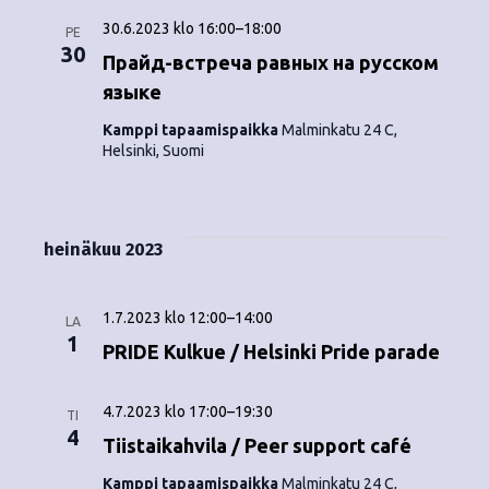
30.6.2023 klo 16:00
–
18:00
PE
30
Прайд-встреча равных на русском
языке
Kamppi tapaamispaikka
Malminkatu 24 C,
Helsinki, Suomi
heinäkuu 2023
1.7.2023 klo 12:00
–
14:00
LA
1
PRIDE Kulkue / Helsinki Pride parade
4.7.2023 klo 17:00
–
19:30
TI
4
Tiistaikahvila / Peer support café
Kamppi tapaamispaikka
Malminkatu 24 C,