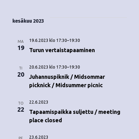
Tapahtumat
i
V
a
ä
s
a
p
t
k
l
kesäkuu 2023
a
a
i
y
t
h
s
19.6.2023 klo 17:30
–
19:30
m
MA
t
e
19
Turun vertaistapaaminen
ä
p
u
ä
t
m
20.6.2023 klo 17:30
–
19:30
i
TI
20
v
Juhannuspiknik / Midsommar
n
a
ä
picknick / Midsummer picnic
V
a
.
i
22.6.2023
v
TO
22
e
Tapaamispaikka suljettu / meeting
i
place closed
w
g
s
23.6.2023
PE