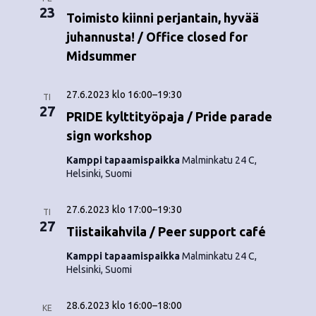
o
N
23
Toimisto kiinni perjantain, hyvää
i
a
juhannusta! / Office closed for
Midsummer
n
v
i
t
27.6.2023 klo 16:00
–
19:30
TI
g
27
i
PRIDE kylttityöpaja / Pride parade
a
sign workshop
t
Kamppi tapaamispaikka
Malminkatu 24 C,
Helsinki, Suomi
i
o
27.6.2023 klo 17:00
–
19:30
TI
27
Tiistaikahvila / Peer support café
n
Kamppi tapaamispaikka
Malminkatu 24 C,
Helsinki, Suomi
28.6.2023 klo 16:00
–
18:00
KE