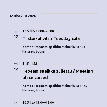
Tapahtumat
i
V
a
ä
s
a
p
t
k
l
toukokuu 2026
a
a
i
y
t
h
s
12.5. klo 17:00
–
20:00
m
TI
t
e
12
Tiistaikahvila / Tuesday cafe
ä
p
u
Kamppi tapaamispaikka
Malminkatu 24 C,
ä
t
Helsinki, Suomi
m
i
v
n
a
14.5.
–
15.5.
ä
TO
V
14
a
.
Tapaamispaikka suljettu / Meeting
i
place closed
v
e
Kamppi tapaamispaikka
Malminkatu 24 C,
i
Helsinki, Suomi
w
g
s
16.5. klo 13:00
–
18:00
LA