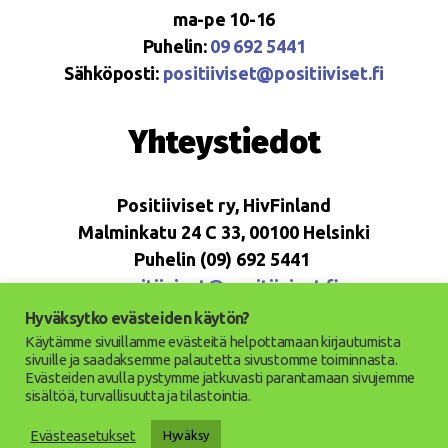
ma-pe 10-16
Puhelin:
09 692 5441
Sähköposti:
positiiviset@positiiviset.fi
Yhteystiedot
Positiiviset ry, HivFinland
Malminkatu 24 C 33, 00100 Helsinki
Puhelin (09) 692 5441
positiiviset@positiiviset.fi
Hyväksytko evästeiden käytön?
Käytämme sivuillamme evästeitä helpottamaan kirjautumista
sivuille ja saadaksemme palautetta sivustomme toiminnasta.
Evästeiden avulla pystymme jatkuvasti parantamaan sivujemme
© 2026
Positiiviset ry
Ylös
↑
sisältöä, turvallisuutta ja tilastointia.
Saavutettavuusseloste
Evästeasetukset
Hyväksy
Tietosuojaseloste