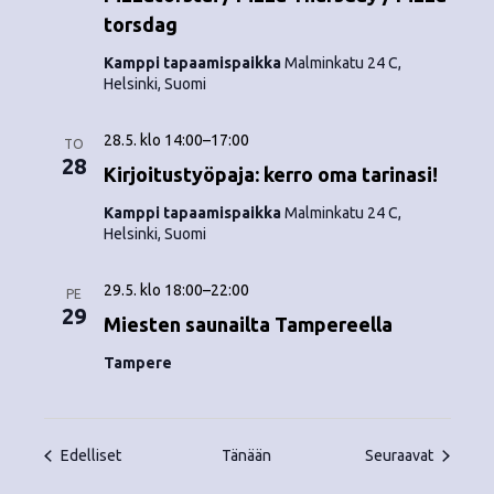
torsdag
Kamppi tapaamispaikka
Malminkatu 24 C,
Helsinki, Suomi
28.5. klo 14:00
–
17:00
TO
28
Kirjoitustyöpaja: kerro oma tarinasi!
Kamppi tapaamispaikka
Malminkatu 24 C,
Helsinki, Suomi
29.5. klo 18:00
–
22:00
PE
29
Miesten saunailta Tampereella
Tampere
Tapahtumat
Tapahtu
Edelliset
Tänään
Seuraavat