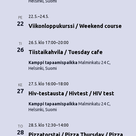
Helsinki, Suomi
22.5.
–
24.5.
PE
22
Viikonloppukurssi / Weekend course
26.5. klo 17:00
–
20:00
TI
26
Tiistaikahvila / Tuesday cafe
Kamppi tapaamispaikka
Malminkatu 24 C,
Helsinki, Suomi
27.5. klo 16:00
–
18:00
KE
27
Hiv-testausta / Hivtest / HIV test
Kamppi tapaamispaikka
Malminkatu 24 C,
Helsinki, Suomi
28.5. klo 12:30
–
14:00
TO
28
Pizzatorstai / Pizza Thursday / Pizza