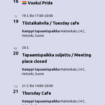
16
o
Vuoksi Pride
N
i
a
19.5. klo 17:00
–
20:00
TI
n
v
19
Tiistaikahvila / Tuesday cafe
i
t
Kamppi tapaamispaikka
Malminkatu 24 C,
Helsinki, Suomi
g
i
a
20.5.
KE
t
20
Tapaamispaikka suljettu / Meeting
i
place closed
o
Kamppi tapaamispaikka
Malminkatu 24 C,
Helsinki, Suomi
n
21.5. klo 14:00
–
20:00
TO
21
Thursday Cafe
Kamppi tapaamispaikka
Malminkatu 24 C,