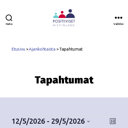
Haku
Valikko
Positiiviset
ry
Etusivu
>
Ajankohtaista
>
Tapahtumat
Tapahtumat
12/5/2026
 - 
29/5/2026
N
T
L